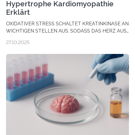
Hypertrophe Kardiomyopathie
Erklärt
OXIDATIVER STRESS SCHALTET KREATINKINASE AN
WICHTIGEN STELLEN AUS, SODASS DAS HERZ AUS
DEM ENERGIEGLEICHGEWICHT KOMMTForschende
27.10.2025
aus dem Deutschen Zentrum für Herzinsuffizienz
zeigen in einer internationalen, multizentrischen Studie
im Journal Circulation, warum der Energietransport bei
der Hypertrophen Kardiomyopathie (HCM) versagen
kann und wie sich durch eine Verringerung der
Herzbelastung und des oxidativen Stresses
Rhythmusstörungen reduzieren lassen. Würzburg. Die
hypertrophe Kardiomyopathie (HCM) ist die häufigste
erblich bedingte Herzerkrankung. Sie führt dazu, dass
sich die linke Herzkammer verdickt, der Herzmuskel zu
stark kontrahiert…