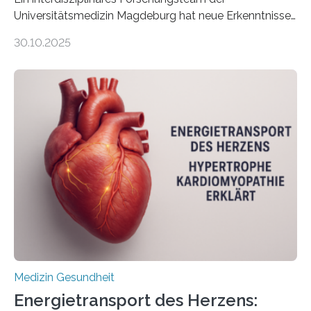
Universitätsmedizin Magdeburg hat neue Erkenntnisse
gewonnen, wie Darmkrebs künftig individueller
30.10.2025
behandelt werden kann. In ihrer aktuellen Studie,
veröffentlicht in der Fachzeitschrift Molecular
Oncology, zeigen die Forschenden, dass Mini-Tumore
aus Gewebe von Patientinnen und Patienten –
sogenannte Organoide – genutzt werden können, um
vorab zu prüfen, welche Medikamente am besten
wirken. Dabei wurde ein Eiweiß identifiziert, das künftig
als Biomarker für die Wahl der passenden Therapie
dienen könnte. Darmkrebs zählt weltweit zu den
häufigsten Krebsarten und stellt…
Medizin Gesundheit
Energietransport des Herzens: