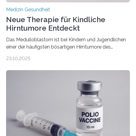
Medizin Gesundheit
Neue Therapie für Kindliche
Hirntumore Entdeckt
Das Medulloblastom ist bei Kindern und Jugendlichen
einer der häufigsten bösartigen Hirntumore des
Zentralen Nervensystems. Etwa 70 bis 80 Prozent der
23.10.2025
Betroffenen können mit heutigen Methoden geheilt
werden. Viele müssen jedoch mit schweren
Langzeitfolgen der aggressiven Therapien leben.
Dringend benötigt werden zielgerichtete Therapien, die
nur Tumorschwachstellen angreifen und normales
Gewebe verschonen. Forschende um Daniel Merk vom
Hertie-Institut für klinische Hirnforschung am
Universitätsklinikum Tübingen haben eine solche
Schwachstelle im Erbgut einer Untergruppe des
Medulloblastoms gefunden. Die Wilhelm Sander-
Stiftung unterstützte das Projekt…