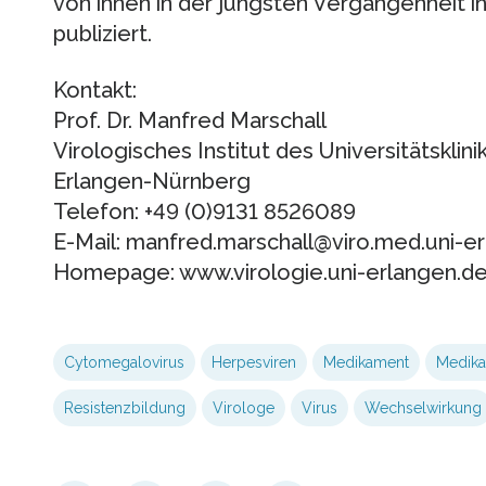
von ihnen in der jüngsten Vergangenheit i
publiziert.
Kontakt:
Prof. Dr. Manfred Marschall
Virologisches Institut des Universitätsklin
Erlangen-Nürnberg
Telefon: +49 (0)9131 8526089
E-Mail: manfred.marschall@viro.med.uni-e
Homepage: www.virologie.uni-erlangen.d
Cytomegalovirus
Herpesviren
Medikament
Medika
Resistenzbildung
Virologe
Virus
Wechselwirkung