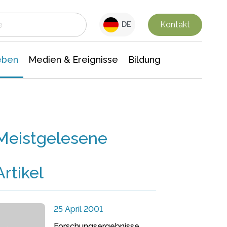
 Leben
Medien & Ereignisse
Interdisziplinäre Forschung
Veranstaltungsnachrichten
n Chemie
Gesellschaftswissenschaften
Kontakt
DE
eben
Medien & Ereignisse
Bildung
Meistgelesene
Artikel
25 April 2001
Forschungsergebnisse