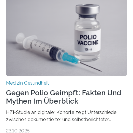
Dringend benötigt werden zielgerichtete Therapien, die
nur Tumorschwachstellen angreifen und normales
Gewebe verschonen. Forschende um Daniel Merk vom
Hertie-Institut für klinische Hirnforschung am
Universitätsklinikum Tübingen haben eine solche
Schwachstelle im Erbgut einer Untergruppe des
Medulloblastoms gefunden. Die Wilhelm Sander-
Stiftung unterstützte das Projekt…
Medizin Gesundheit
Gegen Polio Geimpft: Fakten Und
Mythen Im Überblick
HZI-Studie an digitaler Kohorte zeigt Unterschiede
zwischen dokumentierter und selbstberichteter
Polioimpfquote Die Poliomyelitis, auch bekannt als
23.10.2025