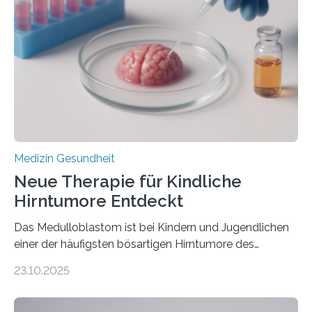
Herzbelastung und des oxidativen Stresses
Rhythmusstörungen reduzieren lassen. Würzburg. Die
hypertrophe Kardiomyopathie (HCM) ist die häufigste
erblich bedingte Herzerkrankung. Sie führt dazu, dass
sich die linke Herzkammer verdickt, der Herzmuskel zu
stark kontrahiert…
Medizin Gesundheit
Neue Therapie für Kindliche
Hirntumore Entdeckt
Das Medulloblastom ist bei Kindern und Jugendlichen
einer der häufigsten bösartigen Hirntumore des
Zentralen Nervensystems. Etwa 70 bis 80 Prozent der
23.10.2025
Betroffenen können mit heutigen Methoden geheilt
werden. Viele müssen jedoch mit schweren
Langzeitfolgen der aggressiven Therapien leben.