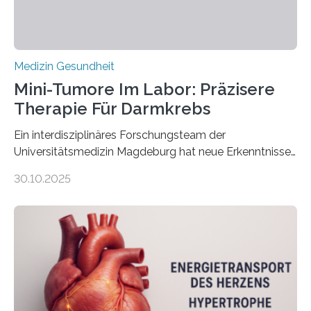
Medizin Gesundheit
Mini-Tumore Im Labor: Präzisere
Therapie Für Darmkrebs
Ein interdisziplinäres Forschungsteam der
Universitätsmedizin Magdeburg hat neue Erkenntnisse
gewonnen, wie Darmkrebs künftig individueller
30.10.2025
behandelt werden kann. In ihrer aktuellen Studie,
veröffentlicht in der Fachzeitschrift Molecular
Oncology, zeigen die Forschenden, dass Mini-Tumore
aus Gewebe von Patientinnen und Patienten –
sogenannte Organoide – genutzt werden können, um
vorab zu prüfen, welche Medikamente am besten
wirken. Dabei wurde ein Eiweiß identifiziert, das künftig
als Biomarker für die Wahl der passenden Therapie