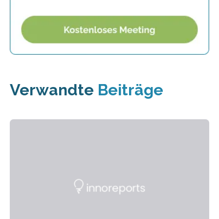
Verwandte
Beiträge