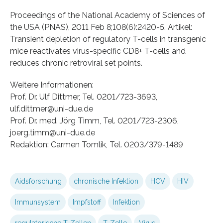
Proceedings of the National Academy of Sciences of
the USA (PNAS), 2011 Feb 8;108(6):2420-5, Artikel:
Transient depletion of regulatory T-cells in transgenic
mice reactivates virus-specific CD8+ T-cells and
reduces chronic retroviral set points.
Weitere Informationen:
Prof. Dr. Ulf Dittmer, Tel. 0201/723-3693,
ulf.dittmer@uni-due.de
Prof. Dr. med. Jörg Timm, Tel. 0201/723-2306,
joerg.timm@uni-due.de
Redaktion: Carmen Tomlik, Tel. 0203/379-1489
Aidsforschung
chronische Infektion
HCV
HIV
Immunsystem
Impfstoff
Infektion
regulatorische T-Zellen
T-Zelle
Virus