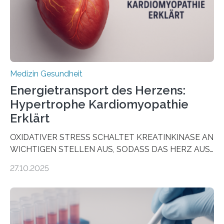
dienen könnte. Darmkrebs zählt weltweit zu den
häufigsten Krebsarten und stellt…
Medizin Gesundheit
Energietransport des Herzens:
Hypertrophe Kardiomyopathie
Erklärt
OXIDATIVER STRESS SCHALTET KREATINKINASE AN
WICHTIGEN STELLEN AUS, SODASS DAS HERZ AUS
DEM ENERGIEGLEICHGEWICHT KOMMTForschende
27.10.2025
aus dem Deutschen Zentrum für Herzinsuffizienz
zeigen in einer internationalen, multizentrischen Studie
im Journal Circulation, warum der Energietransport bei
der Hypertrophen Kardiomyopathie (HCM) versagen
kann und wie sich durch eine Verringerung der