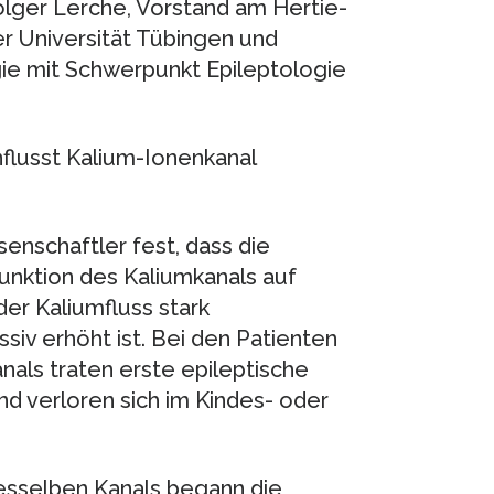
olger Lerche, Vorstand am Hertie-
der Universität Tübingen und
gie mit Schwerpunkt Epileptologie
nflusst Kalium-Ionenkanal
enschaftler fest, dass die
nktion des Kaliumkanals auf
der Kaliumfluss stark
siv erhöht ist. Bei den Patienten
nals traten erste epileptische
nd verloren sich im Kindes- oder
desselben Kanals begann die