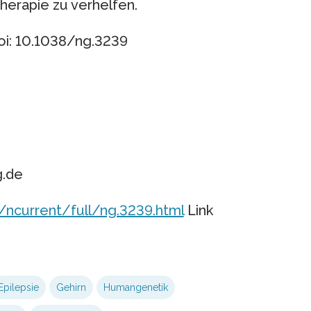
Therapie zu verhelfen.
doi: 10.1038/ng.3239
g.de
ncurrent/full/ng.3239.html
Link
Epilepsie
Gehirn
Humangenetik