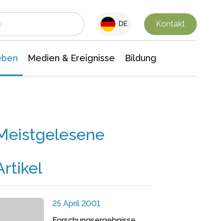
 Leben
Medien & Ereignisse
Interdisziplinäre Forschung
Veranstaltungsnachrichten
n Chemie
Gesellschaftswissenschaften
Kontakt
DE
eben
Medien & Ereignisse
Bildung
Meistgelesene
Artikel
25 April 2001
Forschungsergebnisse