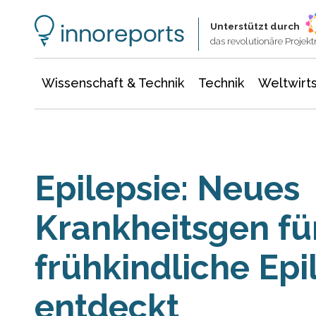
Wissenschaft & Technik
Informationstechnologie
Energie & Elektrotechnik
Unterstützt durch
das revolutionäre Proje
Wissenschaft & Technik
Technik
Weltwirts
Epilepsie: Neues
Krankheitsgen fü
frühkindliche Epi
entdeckt