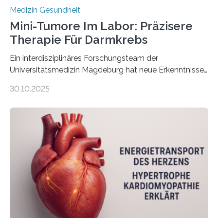
Medizin Gesundheit
Mini-Tumore Im Labor: Präzisere
Therapie Für Darmkrebs
Ein interdisziplinäres Forschungsteam der
Universitätsmedizin Magdeburg hat neue Erkenntnisse
gewonnen, wie Darmkrebs künftig individueller
30.10.2025
behandelt werden kann. In ihrer aktuellen Studie,
veröffentlicht in der Fachzeitschrift Molecular
Oncology, zeigen die Forschenden, dass Mini-Tumore
aus Gewebe von Patientinnen und Patienten –
sogenannte Organoide – genutzt werden können, um
vorab zu prüfen, welche Medikamente am besten
wirken. Dabei wurde ein Eiweiß identifiziert, das künftig
als Biomarker für die Wahl der passenden Therapie
dienen könnte. Darmkrebs zählt weltweit zu den
häufigsten Krebsarten und stellt…