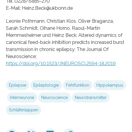
Tel. 0228/6885-270
E-Mail: Heinz.Beck@ukbonn.de
Leonie Pothmann, Christian Klos, Oliver Braganza,
Sarah Schmidt, Oihane Horno, Raoul-Martin
Memmesheimer und Heinz Beck: Altered dynamics of
canonical feed-back inhibition predicts increased burst
transmission in chronic epilepsy; The Journal Of
Neuroscience;
https://doi.org/10.1523/JNEUROSCI.2594-18.2019
Epilepsie
Epileptologie
Fehlfunktion
Hippokampus
Interneurone
Neuroscience
Neurotransmitter
Schläfenlappen