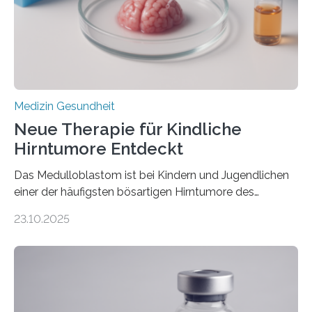
erblich bedingte Herzerkrankung. Sie führt dazu, dass
sich die linke Herzkammer verdickt, der Herzmuskel zu
stark kontrahiert…
Medizin Gesundheit
Neue Therapie für Kindliche
Hirntumore Entdeckt
Das Medulloblastom ist bei Kindern und Jugendlichen
einer der häufigsten bösartigen Hirntumore des
Zentralen Nervensystems. Etwa 70 bis 80 Prozent der
23.10.2025
Betroffenen können mit heutigen Methoden geheilt
werden. Viele müssen jedoch mit schweren
Langzeitfolgen der aggressiven Therapien leben.
Dringend benötigt werden zielgerichtete Therapien, die
nur Tumorschwachstellen angreifen und normales
Gewebe verschonen. Forschende um Daniel Merk vom