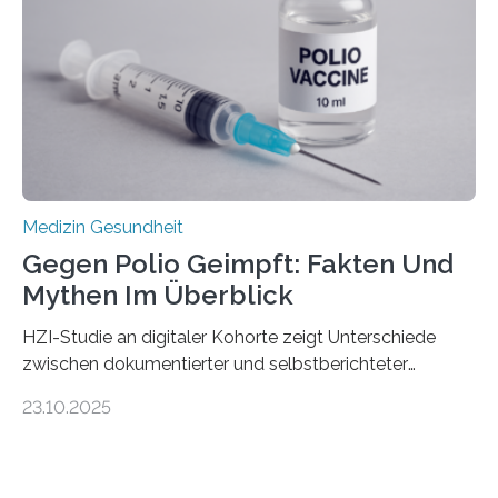
Hertie-Institut für klinische Hirnforschung am
Universitätsklinikum Tübingen haben eine solche
Schwachstelle im Erbgut einer Untergruppe des
Medulloblastoms gefunden. Die Wilhelm Sander-
Stiftung unterstützte das Projekt…
Medizin Gesundheit
Gegen Polio Geimpft: Fakten Und
Mythen Im Überblick
HZI-Studie an digitaler Kohorte zeigt Unterschiede
zwischen dokumentierter und selbstberichteter
Polioimpfquote Die Poliomyelitis, auch bekannt als
23.10.2025
Kinderlähmung, ist eine ansteckende Krankheit, die
durch das Poliovirus verursacht wird. Durch die
Entwicklung wirksamer Impfstoffe konnte das
Poliovirus weit zurückgedrängt werden und war 2024