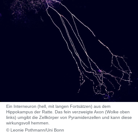
Ein Interneuron (hell, mit langen Fortsätzen) aus dem
Hippokampus der Ratte. Das fein verzweigte Axon (Wolke oben
links) umgibt die Zellkörper von Pyramidenzellen und kann diese
wirkungsvoll hemmen.
© Leonie Pothmann/Uni Bonn