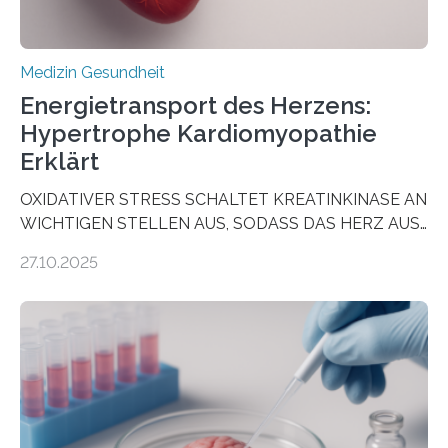
Medizin Gesundheit
Energietransport des Herzens:
Hypertrophe Kardiomyopathie
Erklärt
OXIDATIVER STRESS SCHALTET KREATINKINASE AN
WICHTIGEN STELLEN AUS, SODASS DAS HERZ AUS
DEM ENERGIEGLEICHGEWICHT KOMMTForschende
27.10.2025
aus dem Deutschen Zentrum für Herzinsuffizienz
zeigen in einer internationalen, multizentrischen Studie
im Journal Circulation, warum der Energietransport bei
der Hypertrophen Kardiomyopathie (HCM) versagen
kann und wie sich durch eine Verringerung der
Herzbelastung und des oxidativen Stresses
Rhythmusstörungen reduzieren lassen. Würzburg. Die
hypertrophe Kardiomyopathie (HCM) ist die häufigste