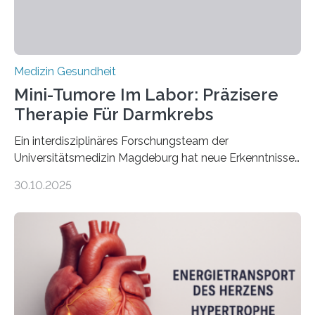
Medizin Gesundheit
Mini-Tumore Im Labor: Präzisere
Therapie Für Darmkrebs
Ein interdisziplinäres Forschungsteam der
Universitätsmedizin Magdeburg hat neue Erkenntnisse
gewonnen, wie Darmkrebs künftig individueller
30.10.2025
behandelt werden kann. In ihrer aktuellen Studie,
veröffentlicht in der Fachzeitschrift Molecular
Oncology, zeigen die Forschenden, dass Mini-Tumore
aus Gewebe von Patientinnen und Patienten –
sogenannte Organoide – genutzt werden können, um
vorab zu prüfen, welche Medikamente am besten
wirken. Dabei wurde ein Eiweiß identifiziert, das künftig
als Biomarker für die Wahl der passenden Therapie