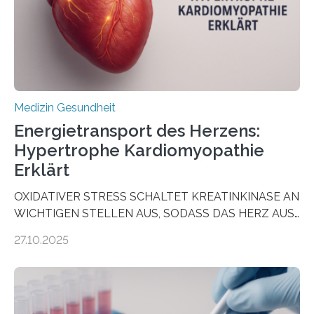
dienen könnte. Darmkrebs zählt weltweit zu den
häufigsten Krebsarten und stellt…
Medizin Gesundheit
Energietransport des Herzens:
Hypertrophe Kardiomyopathie
Erklärt
OXIDATIVER STRESS SCHALTET KREATINKINASE AN
WICHTIGEN STELLEN AUS, SODASS DAS HERZ AUS
DEM ENERGIEGLEICHGEWICHT KOMMTForschende
27.10.2025
aus dem Deutschen Zentrum für Herzinsuffizienz
zeigen in einer internationalen, multizentrischen Studie
im Journal Circulation, warum der Energietransport bei
der Hypertrophen Kardiomyopathie (HCM) versagen