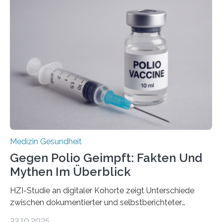
Langzeitfolgen der aggressiven Therapien leben.
Dringend benötigt werden zielgerichtete Therapien, die
nur Tumorschwachstellen angreifen und normales
Gewebe verschonen. Forschende um Daniel Merk vom
Hertie-Institut für klinische Hirnforschung am
Universitätsklinikum Tübingen haben eine solche
Schwachstelle im Erbgut einer Untergruppe des
Medulloblastoms gefunden. Die Wilhelm Sander-
Stiftung unterstützte das Projekt…
Medizin Gesundheit
Gegen Polio Geimpft: Fakten Und
Mythen Im Überblick
HZI-Studie an digitaler Kohorte zeigt Unterschiede
zwischen dokumentierter und selbstberichteter
Polioimpfquote Die Poliomyelitis, auch bekannt als
23.10.2025