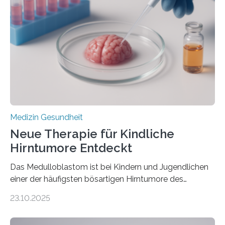
kann und wie sich durch eine Verringerung der
Herzbelastung und des oxidativen Stresses
Rhythmusstörungen reduzieren lassen. Würzburg. Die
hypertrophe Kardiomyopathie (HCM) ist die häufigste
erblich bedingte Herzerkrankung. Sie führt dazu, dass
sich die linke Herzkammer verdickt, der Herzmuskel zu
stark kontrahiert…
Medizin Gesundheit
Neue Therapie für Kindliche
Hirntumore Entdeckt
Das Medulloblastom ist bei Kindern und Jugendlichen
einer der häufigsten bösartigen Hirntumore des
Zentralen Nervensystems. Etwa 70 bis 80 Prozent der
23.10.2025
Betroffenen können mit heutigen Methoden geheilt
werden. Viele müssen jedoch mit schweren