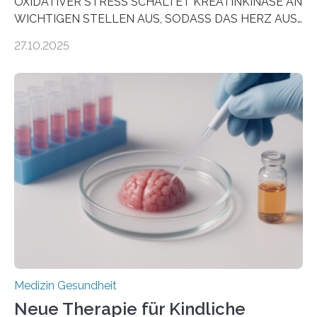
OXIDATIVER STRESS SCHALTET KREATINKINASE AN
WICHTIGEN STELLEN AUS, SODASS DAS HERZ AUS
DEM ENERGIEGLEICHGEWICHT KOMMTForschende
27.10.2025
aus dem Deutschen Zentrum für Herzinsuffizienz
zeigen in einer internationalen, multizentrischen Studie
im Journal Circulation, warum der Energietransport bei
der Hypertrophen Kardiomyopathie (HCM) versagen
kann und wie sich durch eine Verringerung der
Herzbelastung und des oxidativen Stresses
Rhythmusstörungen reduzieren lassen. Würzburg. Die
hypertrophe Kardiomyopathie (HCM) ist die häufigste
erblich bedingte Herzerkrankung. Sie führt dazu, dass
sich die linke Herzkammer verdickt, der Herzmuskel zu
stark kontrahiert…
Medizin Gesundheit
Neue Therapie für Kindliche