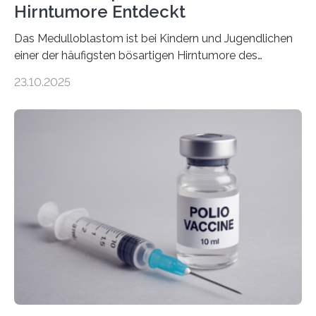
Hirntumore Entdeckt
Das Medulloblastom ist bei Kindern und Jugendlichen
einer der häufigsten bösartigen Hirntumore des
Zentralen Nervensystems. Etwa 70 bis 80 Prozent der
23.10.2025
Betroffenen können mit heutigen Methoden geheilt
werden. Viele müssen jedoch mit schweren
Langzeitfolgen der aggressiven Therapien leben.
Dringend benötigt werden zielgerichtete Therapien, die
nur Tumorschwachstellen angreifen und normales
Gewebe verschonen. Forschende um Daniel Merk vom
Hertie-Institut für klinische Hirnforschung am
Universitätsklinikum Tübingen haben eine solche
Schwachstelle im Erbgut einer Untergruppe des
Medulloblastoms gefunden. Die Wilhelm Sander-
Stiftung unterstützte das Projekt…