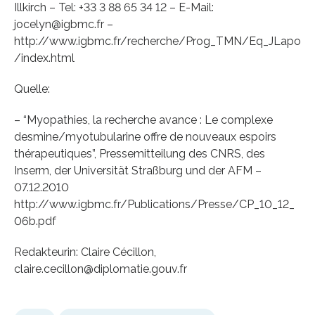
Illkirch – Tel: +33 3 88 65 34 12 – E-Mail:
jocelyn@igbmc.fr –
http://www.igbmc.fr/recherche/Prog_TMN/Eq_JLapo
/index.html
Quelle:
– “Myopathies, la recherche avance : Le complexe
desmine/myotubularine offre de nouveaux espoirs
thérapeutiques”, Pressemitteilung des CNRS, des
Inserm, der Universität Straßburg und der AFM –
07.12.2010
http://www.igbmc.fr/Publications/Presse/CP_10_12_
06b.pdf
Redakteurin: Claire Cécillon,
claire.cecillon@diplomatie.gouv.fr