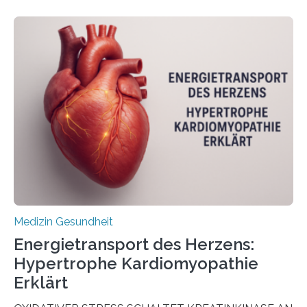
veröffentlicht in der Fachzeitschrift Molecular
Oncology, zeigen die Forschenden, dass Mini-Tumore
aus Gewebe von Patientinnen und Patienten –
sogenannte Organoide – genutzt werden können, um
vorab zu prüfen, welche Medikamente am besten
wirken. Dabei wurde ein Eiweiß identifiziert, das künftig
als Biomarker für die Wahl der passenden Therapie
dienen könnte. Darmkrebs zählt weltweit zu den
häufigsten Krebsarten und stellt…
Medizin Gesundheit
Energietransport des Herzens:
Hypertrophe Kardiomyopathie
Erklärt