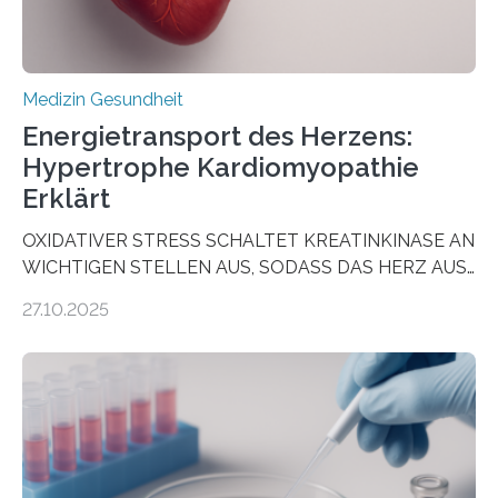
Medizin Gesundheit
Energietransport des Herzens:
Hypertrophe Kardiomyopathie
Erklärt
OXIDATIVER STRESS SCHALTET KREATINKINASE AN
WICHTIGEN STELLEN AUS, SODASS DAS HERZ AUS
DEM ENERGIEGLEICHGEWICHT KOMMTForschende
27.10.2025
aus dem Deutschen Zentrum für Herzinsuffizienz
zeigen in einer internationalen, multizentrischen Studie
im Journal Circulation, warum der Energietransport bei
der Hypertrophen Kardiomyopathie (HCM) versagen
kann und wie sich durch eine Verringerung der
Herzbelastung und des oxidativen Stresses
Rhythmusstörungen reduzieren lassen. Würzburg. Die