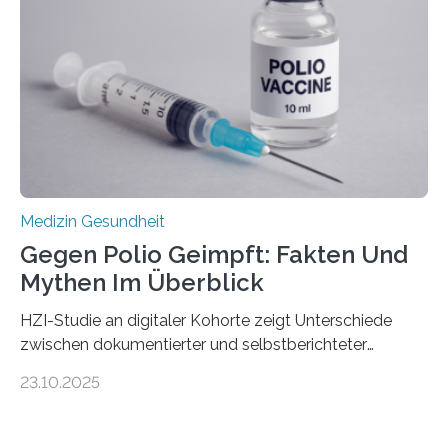
Gewebe verschonen. Forschende um Daniel Merk vom
Hertie-Institut für klinische Hirnforschung am
Universitätsklinikum Tübingen haben eine solche
Schwachstelle im Erbgut einer Untergruppe des
Medulloblastoms gefunden. Die Wilhelm Sander-
Stiftung unterstützte das Projekt…
Medizin Gesundheit
Gegen Polio Geimpft: Fakten Und
Mythen Im Überblick
HZI-Studie an digitaler Kohorte zeigt Unterschiede
zwischen dokumentierter und selbstberichteter
Polioimpfquote Die Poliomyelitis, auch bekannt als
23.10.2025
Kinderlähmung, ist eine ansteckende Krankheit, die
durch das Poliovirus verursacht wird. Durch die
Entwicklung wirksamer Impfstoffe konnte das