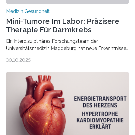
Medizin Gesundheit
Mini-Tumore Im Labor: Präzisere
Therapie Für Darmkrebs
Ein interdisziplinäres Forschungsteam der
Universitätsmedizin Magdeburg hat neue Erkenntnisse
gewonnen, wie Darmkrebs künftig individueller
30.10.2025
behandelt werden kann. In ihrer aktuellen Studie,
veröffentlicht in der Fachzeitschrift Molecular
Oncology, zeigen die Forschenden, dass Mini-Tumore
aus Gewebe von Patientinnen und Patienten –
sogenannte Organoide – genutzt werden können, um
vorab zu prüfen, welche Medikamente am besten
wirken. Dabei wurde ein Eiweiß identifiziert, das künftig
als Biomarker für die Wahl der passenden Therapie
dienen könnte. Darmkrebs zählt weltweit zu den
häufigsten Krebsarten und stellt…