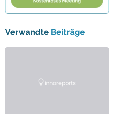
Verwandte
Beiträge