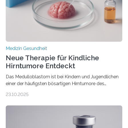
hypertrophe Kardiomyopathie (HCM) ist die häufigste
erblich bedingte Herzerkrankung. Sie führt dazu, dass
sich die linke Herzkammer verdickt, der Herzmuskel zu
stark kontrahiert…
Medizin Gesundheit
Neue Therapie für Kindliche
Hirntumore Entdeckt
Das Medulloblastom ist bei Kindern und Jugendlichen
einer der häufigsten bösartigen Hirntumore des
Zentralen Nervensystems. Etwa 70 bis 80 Prozent der
23.10.2025
Betroffenen können mit heutigen Methoden geheilt
werden. Viele müssen jedoch mit schweren
Langzeitfolgen der aggressiven Therapien leben.
Dringend benötigt werden zielgerichtete Therapien, die
nur Tumorschwachstellen angreifen und normales