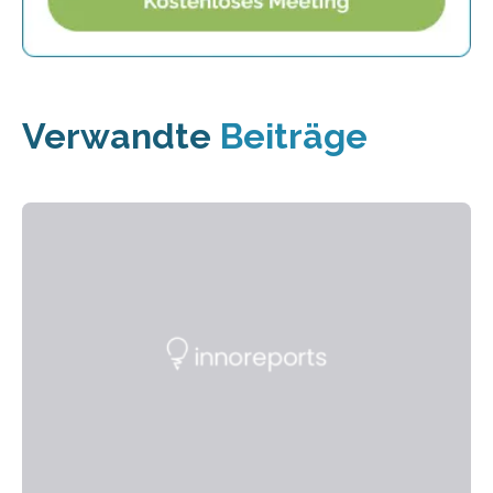
Verwandte
Beiträge