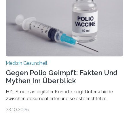
Gewebe verschonen. Forschende um Daniel Merk vom
Hertie-Institut für klinische Hirnforschung am
Universitätsklinikum Tübingen haben eine solche
Schwachstelle im Erbgut einer Untergruppe des
Medulloblastoms gefunden. Die Wilhelm Sander-
Stiftung unterstützte das Projekt…
Medizin Gesundheit
Gegen Polio Geimpft: Fakten Und
Mythen Im Überblick
HZI-Studie an digitaler Kohorte zeigt Unterschiede
zwischen dokumentierter und selbstberichteter
Polioimpfquote Die Poliomyelitis, auch bekannt als
23.10.2025
Kinderlähmung, ist eine ansteckende Krankheit, die
durch das Poliovirus verursacht wird. Durch die
Entwicklung wirksamer Impfstoffe konnte das