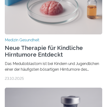
hypertrophe Kardiomyopathie (HCM) ist die häufigste
erblich bedingte Herzerkrankung. Sie führt dazu, dass
sich die linke Herzkammer verdickt, der Herzmuskel zu
stark kontrahiert…
Medizin Gesundheit
Neue Therapie für Kindliche
Hirntumore Entdeckt
Das Medulloblastom ist bei Kindern und Jugendlichen
einer der häufigsten bösartigen Hirntumore des
Zentralen Nervensystems. Etwa 70 bis 80 Prozent der
23.10.2025
Betroffenen können mit heutigen Methoden geheilt
werden. Viele müssen jedoch mit schweren
Langzeitfolgen der aggressiven Therapien leben.
Dringend benötigt werden zielgerichtete Therapien, die
nur Tumorschwachstellen angreifen und normales