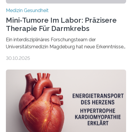
Medizin Gesundheit
Mini-Tumore Im Labor: Präzisere
Therapie Für Darmkrebs
Ein interdisziplinäres Forschungsteam der
Universitätsmedizin Magdeburg hat neue Erkenntnisse
gewonnen, wie Darmkrebs künftig individueller
30.10.2025
behandelt werden kann. In ihrer aktuellen Studie,
veröffentlicht in der Fachzeitschrift Molecular
Oncology, zeigen die Forschenden, dass Mini-Tumore
aus Gewebe von Patientinnen und Patienten –
sogenannte Organoide – genutzt werden können, um
vorab zu prüfen, welche Medikamente am besten
wirken. Dabei wurde ein Eiweiß identifiziert, das künftig
als Biomarker für die Wahl der passenden Therapie
dienen könnte. Darmkrebs zählt weltweit zu den
häufigsten Krebsarten und stellt…