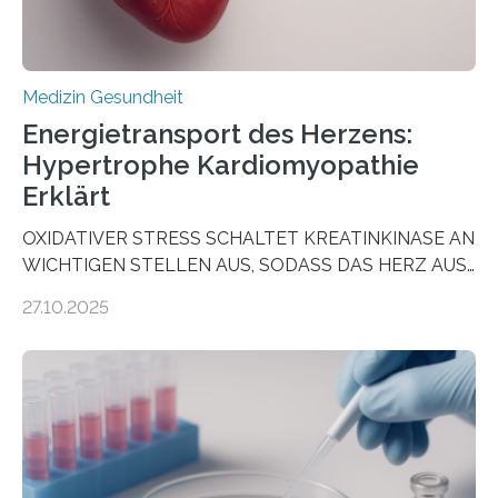
Medizin Gesundheit
Energietransport des Herzens:
Hypertrophe Kardiomyopathie
Erklärt
OXIDATIVER STRESS SCHALTET KREATINKINASE AN
WICHTIGEN STELLEN AUS, SODASS DAS HERZ AUS
DEM ENERGIEGLEICHGEWICHT KOMMTForschende
27.10.2025
aus dem Deutschen Zentrum für Herzinsuffizienz
zeigen in einer internationalen, multizentrischen Studie
im Journal Circulation, warum der Energietransport bei
der Hypertrophen Kardiomyopathie (HCM) versagen
kann und wie sich durch eine Verringerung der
Herzbelastung und des oxidativen Stresses
Rhythmusstörungen reduzieren lassen. Würzburg. Die