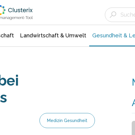
Landwirtschaft & Umwelt
Gesundheit &
Agrar- Forstwissenschaften
Biowissenschafte
Unternehmensmeldungen
Ökologie Umwelt- Naturschutz
ktmanagement-Tool
chaft
Landwirtschaft & Umwelt
Gesundheit & L
bei
s
Medizin Gesundheit