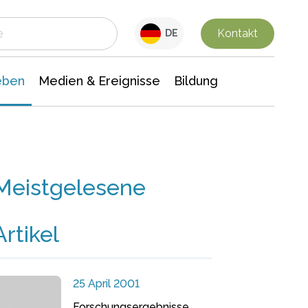
 Leben
Medien & Ereignisse
Interdisziplinäre Forschung
Veranstaltungsnachrichten
n Chemie
Gesellschaftswissenschaften
Kontakt
DE
eben
Medien & Ereignisse
Bildung
Meistgelesene
Artikel
25 April 2001
Forschungsergebnisse