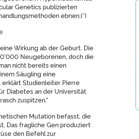
ular Genetics publizierten
handlungsmethoden ebnen.(*)
e
eine Wirkung ab der Geburt. Die
n 50'000 Neugeborenen, doch die
man nicht bereits einen
inem Säugling eine
rklärt Studienleiter Pierre
r Diabetes an der Universität
rasch zuspitzen.”
netischen Mutation befasst, die
st. Das fragliche Gen produziert
üse den Befehl zur