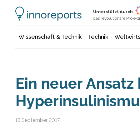
Wissenschaft & Technik
Informationstechnologie
Energie & Elektrotechnik
Unterstützt durch
das revolutionäre Proje
Wissenschaft & Technik
Technik
Weltwirts
Ein neuer Ansatz 
Hyperinsulinismu
18 September 2017