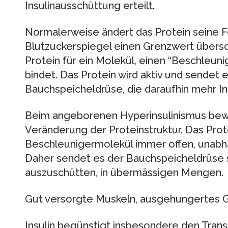
Insulinausschüttung erteilt.
Normalerweise ändert das Protein seine F
Blutzuckerspiegel einen Grenzwert übersch
Protein für ein Molekül, einen “Beschleunig
bindet. Das Protein wird aktiv und sendet e
Bauchspeicheldrüse, die daraufhin mehr Ins
Beim angeborenen Hyperinsulinismus bewi
Veränderung der Proteinstruktur. Das Prote
Beschleunigermolekül immer offen, unabh
Daher sendet es der Bauchspeicheldrüse st
auszuschütten, in übermässigen Mengen.
Gut versorgte Muskeln, ausgehungertes G
Insulin begünstigt insbesondere den Transf