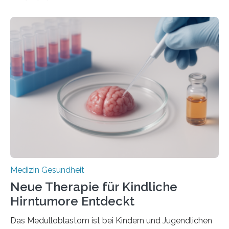
aus dem Deutschen Zentrum für Herzinsuffizienz
zeigen in einer internationalen, multizentrischen Studie
im Journal Circulation, warum der Energietransport bei
der Hypertrophen Kardiomyopathie (HCM) versagen
kann und wie sich durch eine Verringerung der
Herzbelastung und des oxidativen Stresses
Rhythmusstörungen reduzieren lassen. Würzburg. Die
hypertrophe Kardiomyopathie (HCM) ist die häufigste
erblich bedingte Herzerkrankung. Sie führt dazu, dass
sich die linke Herzkammer verdickt, der Herzmuskel zu
stark kontrahiert…
Medizin Gesundheit
Neue Therapie für Kindliche
Hirntumore Entdeckt
Das Medulloblastom ist bei Kindern und Jugendlichen