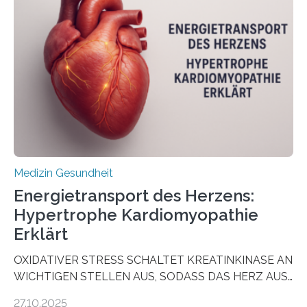
sogenannte Organoide – genutzt werden können, um
vorab zu prüfen, welche Medikamente am besten
wirken. Dabei wurde ein Eiweiß identifiziert, das künftig
als Biomarker für die Wahl der passenden Therapie
dienen könnte. Darmkrebs zählt weltweit zu den
häufigsten Krebsarten und stellt…
Medizin Gesundheit
Energietransport des Herzens:
Hypertrophe Kardiomyopathie
Erklärt
OXIDATIVER STRESS SCHALTET KREATINKINASE AN
WICHTIGEN STELLEN AUS, SODASS DAS HERZ AUS
DEM ENERGIEGLEICHGEWICHT KOMMTForschende
27.10.2025