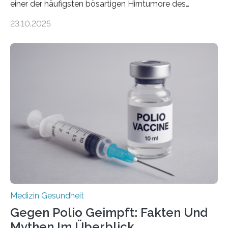
einer der häufigsten bösartigen Hirntumore des
Zentralen Nervensystems. Etwa 70 bis 80 Prozent der
23.10.2025
Betroffenen können mit heutigen Methoden geheilt
werden. Viele müssen jedoch mit schweren
Langzeitfolgen der aggressiven Therapien leben.
Dringend benötigt werden zielgerichtete Therapien, die
nur Tumorschwachstellen angreifen und normales
Gewebe verschonen. Forschende um Daniel Merk vom
Hertie-Institut für klinische Hirnforschung am
Universitätsklinikum Tübingen haben eine solche
Schwachstelle im Erbgut einer Untergruppe des
Medulloblastoms gefunden. Die Wilhelm Sander-
Stiftung unterstützte das Projekt…
Medizin Gesundheit
Gegen Polio Geimpft: Fakten Und
Mythen Im Überblick