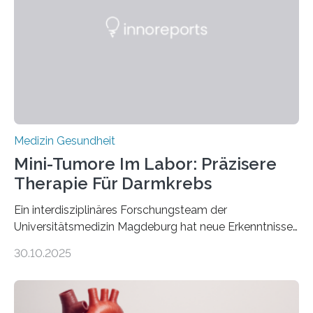
Medizin Gesundheit
Mini-Tumore Im Labor: Präzisere
Therapie Für Darmkrebs
Ein interdisziplinäres Forschungsteam der
Universitätsmedizin Magdeburg hat neue Erkenntnisse
gewonnen, wie Darmkrebs künftig individueller
30.10.2025
behandelt werden kann. In ihrer aktuellen Studie,
veröffentlicht in der Fachzeitschrift Molecular
Oncology, zeigen die Forschenden, dass Mini-Tumore
aus Gewebe von Patientinnen und Patienten –