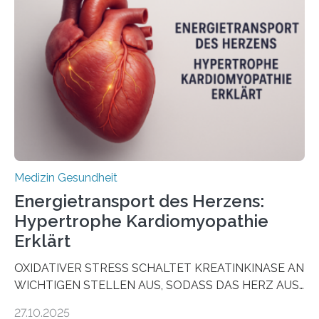
sogenannte Organoide – genutzt werden können, um
vorab zu prüfen, welche Medikamente am besten
wirken. Dabei wurde ein Eiweiß identifiziert, das künftig
als Biomarker für die Wahl der passenden Therapie
dienen könnte. Darmkrebs zählt weltweit zu den
häufigsten Krebsarten und stellt…
Medizin Gesundheit
Energietransport des Herzens:
Hypertrophe Kardiomyopathie
Erklärt
OXIDATIVER STRESS SCHALTET KREATINKINASE AN
WICHTIGEN STELLEN AUS, SODASS DAS HERZ AUS
DEM ENERGIEGLEICHGEWICHT KOMMTForschende
27.10.2025