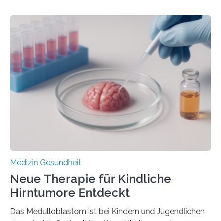
aus dem Deutschen Zentrum für Herzinsuffizienz
zeigen in einer internationalen, multizentrischen Studie
im Journal Circulation, warum der Energietransport bei
der Hypertrophen Kardiomyopathie (HCM) versagen
kann und wie sich durch eine Verringerung der
Herzbelastung und des oxidativen Stresses
Rhythmusstörungen reduzieren lassen. Würzburg. Die
hypertrophe Kardiomyopathie (HCM) ist die häufigste
erblich bedingte Herzerkrankung. Sie führt dazu, dass
sich die linke Herzkammer verdickt, der Herzmuskel zu
stark kontrahiert…
Medizin Gesundheit
Neue Therapie für Kindliche
Hirntumore Entdeckt
Das Medulloblastom ist bei Kindern und Jugendlichen