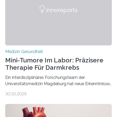
Medizin Gesundheit
Mini-Tumore Im Labor: Präzisere
Therapie Für Darmkrebs
Ein interdisziplinäres Forschungsteam der
Universitätsmedizin Magdeburg hat neue Erkenntnisse
gewonnen, wie Darmkrebs künftig individueller
30.10.2025
behandelt werden kann. In ihrer aktuellen Studie,
veröffentlicht in der Fachzeitschrift Molecular
Oncology, zeigen die Forschenden, dass Mini-Tumore
aus Gewebe von Patientinnen und Patienten –