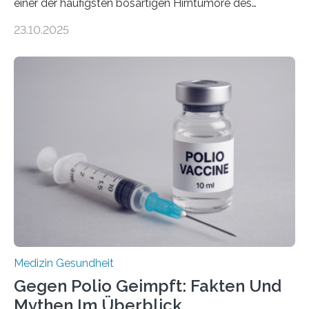
einer der häufigsten bösartigen Hirntumore des
Zentralen Nervensystems. Etwa 70 bis 80 Prozent der
23.10.2025
Betroffenen können mit heutigen Methoden geheilt
werden. Viele müssen jedoch mit schweren
Langzeitfolgen der aggressiven Therapien leben.
Dringend benötigt werden zielgerichtete Therapien, die
nur Tumorschwachstellen angreifen und normales
Gewebe verschonen. Forschende um Daniel Merk vom
Hertie-Institut für klinische Hirnforschung am
Universitätsklinikum Tübingen haben eine solche
Schwachstelle im Erbgut einer Untergruppe des
Medulloblastoms gefunden. Die Wilhelm Sander-
Stiftung unterstützte das Projekt…
Medizin Gesundheit
Gegen Polio Geimpft: Fakten Und
Mythen Im Überblick