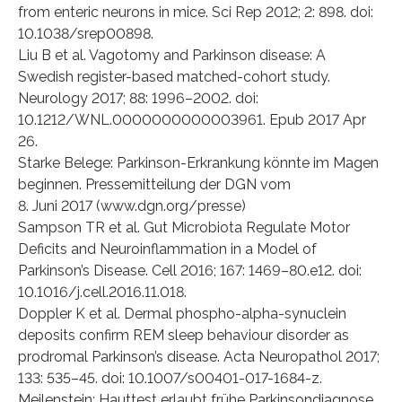
from enteric neurons in mice. Sci Rep 2012; 2: 898. doi:
10.1038/srep00898.
Liu B et al. Vagotomy and Parkinson disease: A
Swedish register-based matched-cohort study.
Neurology 2017; 88: 1996–2002. doi:
10.1212/WNL.0000000000003961. Epub 2017 Apr
26.
Starke Belege: Parkinson-Erkrankung könnte im Magen
beginnen. Pressemitteilung der DGN vom
8. Juni 2017 (www.dgn.org/presse)
Sampson TR et al. Gut Microbiota Regulate Motor
Deficits and Neuroinflammation in a Model of
Parkinson’s Disease. Cell 2016; 167: 1469–80.e12. doi:
10.1016/j.cell.2016.11.018.
Doppler K et al. Dermal phospho-alpha-synuclein
deposits confirm REM sleep behaviour disorder as
prodromal Parkinson’s disease. Acta Neuropathol 2017;
133: 535–45. doi: 10.1007/s00401-017-1684-z.
Meilenstein: Hauttest erlaubt frühe Parkinsondiagnose.