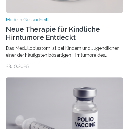
Medizin Gesundheit
Neue Therapie für Kindliche
Hirntumore Entdeckt
Das Medulloblastom ist bei Kindern und Jugendlichen
einer der häufigsten bösartigen Hirntumore des
Zentralen Nervensystems. Etwa 70 bis 80 Prozent der
23.10.2025
Betroffenen können mit heutigen Methoden geheilt
werden. Viele müssen jedoch mit schweren
Langzeitfolgen der aggressiven Therapien leben.
Dringend benötigt werden zielgerichtete Therapien, die
nur Tumorschwachstellen angreifen und normales
Gewebe verschonen. Forschende um Daniel Merk vom
Hertie-Institut für klinische Hirnforschung am
Universitätsklinikum Tübingen haben eine solche
Schwachstelle im Erbgut einer Untergruppe des