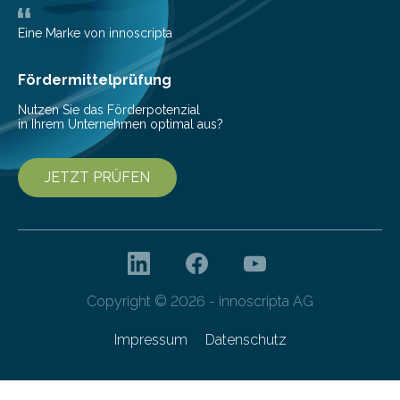
eingeschleppt werden könnte. Epidemiolog:innen des
Helmholtz-Zentrums für Infektionsforschung (HZI)
Eine Marke von innoscripta
haben nun gezeigt, dass viele…
Fördermittelprüfung
Nutzen Sie das Förderpotenzial
in Ihrem Unternehmen optimal aus?
JETZT PRÜFEN
Copyright © 2026 - innoscripta AG
Impressum
Datenschutz