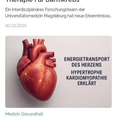
Ein interdisziplinäres Forschungsteam der
Universitätsmedizin Magdeburg hat neue Erkenntnisse
gewonnen, wie Darmkrebs künftig individueller
30.10.2025
behandelt werden kann. In ihrer aktuellen Studie,
veröffentlicht in der Fachzeitschrift Molecular
Oncology, zeigen die Forschenden, dass Mini-Tumore
aus Gewebe von Patientinnen und Patienten –
sogenannte Organoide – genutzt werden können, um
vorab zu prüfen, welche Medikamente am besten
wirken. Dabei wurde ein Eiweiß identifiziert, das künftig
als Biomarker für die Wahl der passenden Therapie
dienen könnte. Darmkrebs zählt weltweit zu den
häufigsten Krebsarten und stellt…
Medizin Gesundheit