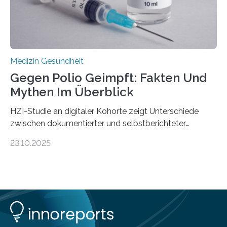
Medulloblastoms gefunden. Die Wilhelm Sander-
Stiftung unterstützte das Projekt…
Medizin Gesundheit
Gegen Polio Geimpft: Fakten Und
Mythen Im Überblick
HZI-Studie an digitaler Kohorte zeigt Unterschiede
zwischen dokumentierter und selbstberichteter
Polioimpfquote Die Poliomyelitis, auch bekannt als
23.10.2025
Kinderlähmung, ist eine ansteckende Krankheit, die
durch das Poliovirus verursacht wird. Durch die
Entwicklung wirksamer Impfstoffe konnte das
Poliovirus weit zurückgedrängt werden und war 2024
nur noch in zwei Ländern endemisch. Bis das Virus
weltweit ausgerottet ist, ist aber auch in Deutschland
ein Impfschutz wichtig, da das Virus jederzeit wieder