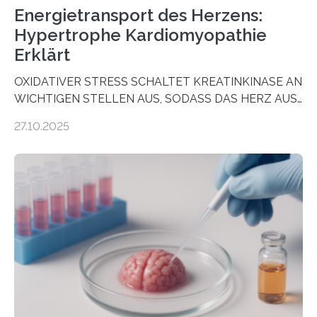
Energietransport des Herzens:
Hypertrophe Kardiomyopathie
Erklärt
OXIDATIVER STRESS SCHALTET KREATINKINASE AN
WICHTIGEN STELLEN AUS, SODASS DAS HERZ AUS
DEM ENERGIEGLEICHGEWICHT KOMMTForschende
27.10.2025
aus dem Deutschen Zentrum für Herzinsuffizienz
zeigen in einer internationalen, multizentrischen Studie
im Journal Circulation, warum der Energietransport bei
der Hypertrophen Kardiomyopathie (HCM) versagen
kann und wie sich durch eine Verringerung der
Herzbelastung und des oxidativen Stresses
Rhythmusstörungen reduzieren lassen. Würzburg. Die
hypertrophe Kardiomyopathie (HCM) ist die häufigste
erblich bedingte Herzerkrankung. Sie führt dazu, dass
sich die linke Herzkammer verdickt, der Herzmuskel zu
stark kontrahiert…