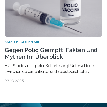
Universitätsklinikum Tübingen haben eine solche
Schwachstelle im Erbgut einer Untergruppe des
Medulloblastoms gefunden. Die Wilhelm Sander-
Stiftung unterstützte das Projekt…
Medizin Gesundheit
Gegen Polio Geimpft: Fakten Und
Mythen Im Überblick
HZI-Studie an digitaler Kohorte zeigt Unterschiede
zwischen dokumentierter und selbstberichteter
Polioimpfquote Die Poliomyelitis, auch bekannt als
23.10.2025
Kinderlähmung, ist eine ansteckende Krankheit, die
durch das Poliovirus verursacht wird. Durch die
Entwicklung wirksamer Impfstoffe konnte das
Poliovirus weit zurückgedrängt werden und war 2024
nur noch in zwei Ländern endemisch. Bis das Virus