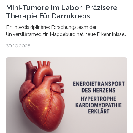
Mini-Tumore Im Labor: Präzisere
Therapie Für Darmkrebs
Ein interdisziplinäres Forschungsteam der
Universitätsmedizin Magdeburg hat neue Erkenntnisse
gewonnen, wie Darmkrebs künftig individueller
30.10.2025
behandelt werden kann. In ihrer aktuellen Studie,
veröffentlicht in der Fachzeitschrift Molecular
Oncology, zeigen die Forschenden, dass Mini-Tumore
aus Gewebe von Patientinnen und Patienten –
sogenannte Organoide – genutzt werden können, um
vorab zu prüfen, welche Medikamente am besten
wirken. Dabei wurde ein Eiweiß identifiziert, das künftig
als Biomarker für die Wahl der passenden Therapie
dienen könnte. Darmkrebs zählt weltweit zu den
häufigsten Krebsarten und stellt…