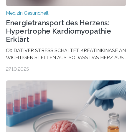
Medizin Gesundheit
Energietransport des Herzens:
Hypertrophe Kardiomyopathie
Erklärt
OXIDATIVER STRESS SCHALTET KREATINKINASE AN
WICHTIGEN STELLEN AUS, SODASS DAS HERZ AUS
DEM ENERGIEGLEICHGEWICHT KOMMTForschende
27.10.2025
aus dem Deutschen Zentrum für Herzinsuffizienz
zeigen in einer internationalen, multizentrischen Studie
im Journal Circulation, warum der Energietransport bei
der Hypertrophen Kardiomyopathie (HCM) versagen
kann und wie sich durch eine Verringerung der
Herzbelastung und des oxidativen Stresses
Rhythmusstörungen reduzieren lassen. Würzburg. Die
hypertrophe Kardiomyopathie (HCM) ist die häufigste
erblich bedingte Herzerkrankung. Sie führt dazu, dass