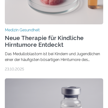
sich die linke Herzkammer verdickt, der Herzmuskel zu
stark kontrahiert…
Medizin Gesundheit
Neue Therapie für Kindliche
Hirntumore Entdeckt
Das Medulloblastom ist bei Kindern und Jugendlichen
einer der häufigsten bösartigen Hirntumore des
Zentralen Nervensystems. Etwa 70 bis 80 Prozent der
23.10.2025
Betroffenen können mit heutigen Methoden geheilt
werden. Viele müssen jedoch mit schweren
Langzeitfolgen der aggressiven Therapien leben.
Dringend benötigt werden zielgerichtete Therapien, die
nur Tumorschwachstellen angreifen und normales
Gewebe verschonen. Forschende um Daniel Merk vom
Hertie-Institut für klinische Hirnforschung am