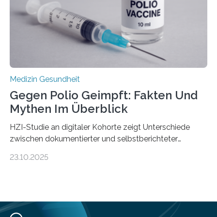
Universitätsklinikum Tübingen haben eine solche
Schwachstelle im Erbgut einer Untergruppe des
Medulloblastoms gefunden. Die Wilhelm Sander-
Stiftung unterstützte das Projekt…
Medizin Gesundheit
Gegen Polio Geimpft: Fakten Und
Mythen Im Überblick
HZI-Studie an digitaler Kohorte zeigt Unterschiede
zwischen dokumentierter und selbstberichteter
Polioimpfquote Die Poliomyelitis, auch bekannt als
23.10.2025
Kinderlähmung, ist eine ansteckende Krankheit, die
durch das Poliovirus verursacht wird. Durch die
Entwicklung wirksamer Impfstoffe konnte das
Poliovirus weit zurückgedrängt werden und war 2024
nur noch in zwei Ländern endemisch. Bis das Virus