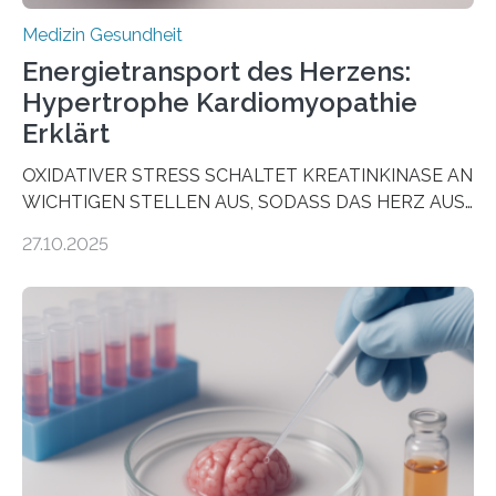
Medizin Gesundheit
Energietransport des Herzens:
Hypertrophe Kardiomyopathie
Erklärt
OXIDATIVER STRESS SCHALTET KREATINKINASE AN
WICHTIGEN STELLEN AUS, SODASS DAS HERZ AUS
DEM ENERGIEGLEICHGEWICHT KOMMTForschende
27.10.2025
aus dem Deutschen Zentrum für Herzinsuffizienz
zeigen in einer internationalen, multizentrischen Studie
im Journal Circulation, warum der Energietransport bei
der Hypertrophen Kardiomyopathie (HCM) versagen
kann und wie sich durch eine Verringerung der
Herzbelastung und des oxidativen Stresses
Rhythmusstörungen reduzieren lassen. Würzburg. Die
hypertrophe Kardiomyopathie (HCM) ist die häufigste
erblich bedingte Herzerkrankung. Sie führt dazu, dass
sich die linke Herzkammer verdickt, der Herzmuskel zu