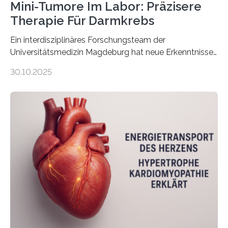
Mini-Tumore Im Labor: Präzisere
Therapie Für Darmkrebs
Ein interdisziplinäres Forschungsteam der
Universitätsmedizin Magdeburg hat neue Erkenntnisse
gewonnen, wie Darmkrebs künftig individueller
30.10.2025
behandelt werden kann. In ihrer aktuellen Studie,
veröffentlicht in der Fachzeitschrift Molecular
Oncology, zeigen die Forschenden, dass Mini-Tumore
aus Gewebe von Patientinnen und Patienten –
sogenannte Organoide – genutzt werden können, um
vorab zu prüfen, welche Medikamente am besten
wirken. Dabei wurde ein Eiweiß identifiziert, das künftig
als Biomarker für die Wahl der passenden Therapie
dienen könnte. Darmkrebs zählt weltweit zu den
häufigsten Krebsarten und stellt…