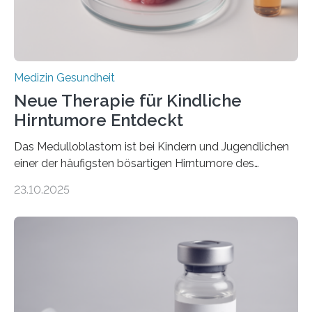
stark kontrahiert…
Medizin Gesundheit
Neue Therapie für Kindliche
Hirntumore Entdeckt
Das Medulloblastom ist bei Kindern und Jugendlichen
einer der häufigsten bösartigen Hirntumore des
Zentralen Nervensystems. Etwa 70 bis 80 Prozent der
23.10.2025
Betroffenen können mit heutigen Methoden geheilt
werden. Viele müssen jedoch mit schweren
Langzeitfolgen der aggressiven Therapien leben.
Dringend benötigt werden zielgerichtete Therapien, die
nur Tumorschwachstellen angreifen und normales
Gewebe verschonen. Forschende um Daniel Merk vom
Hertie-Institut für klinische Hirnforschung am