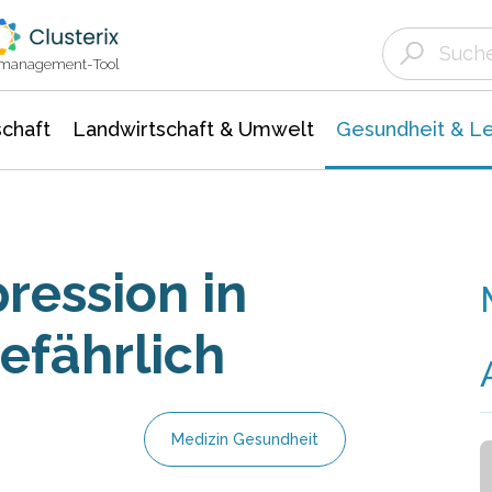
Landwirtschaft & Umwelt
Gesundheit &
Agrar- Forstwissenschaften
Biowissenschafte
Unternehmensmeldungen
Ökologie Umwelt- Naturschutz
ktmanagement-Tool
chaft
Landwirtschaft & Umwelt
Gesundheit & L
ression in
efährlich
Medizin Gesundheit