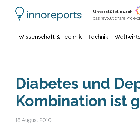
Wissenschaft & Technik
Informationstechnologie
Energie & Elektrotechnik
Unterstützt durch
das revolutionäre Proje
Wissenschaft & Technik
Technik
Weltwirts
Diabetes und Dep
Kombination ist g
16 August 2010