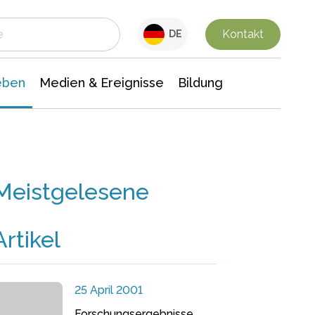
 Leben
Medien & Ereignisse
Interdisziplinäre Forschung
Veranstaltungsnachrichten
n Chemie
Gesellschaftswissenschaften
Kontakt
DE
eben
Medien & Ereignisse
Bildung
Meistgelesene
Artikel
25 April 2001
Forschungsergebnisse