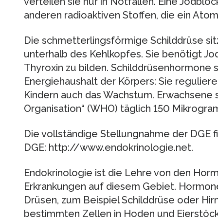
verteilen sie nur in Notfällen. Eine Jodbl
anderen radioaktiven Stoffen, die ein Atomu
Die schmetterlingsförmige Schilddrüse si
unterhalb des Kehlkopfes. Sie benötigt J
Thyroxin zu bilden. Schilddrüsenhormone s
Energiehaushalt der Körpers: Sie regulier
Kindern auch das Wachstum. Erwachsene so
Organisation“ (WHO) täglich 150 Mikrogra
Die vollständige Stellungnahme der DGE 
DGE: http://www.endokrinologie.net.
Endokrinologie ist die Lehre von den Ho
Erkrankungen auf diesem Gebiet. Hormon
Drüsen, zum Beispiel Schilddrüse oder Hi
bestimmten Zellen in Hoden und Eierstöck