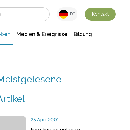
 Leben
Medien & Ereignisse
Interdisziplinäre Forschung
Veranstaltungsnachrichten
n Chemie
Gesellschaftswissenschaften
Kontakt
DE
eben
Medien & Ereignisse
Bildung
Meistgelesene
Artikel
25 April 2001
Forschungsergebnisse