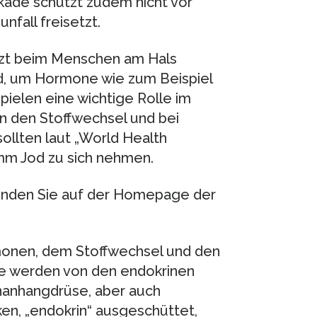
ockade schützt zudem nicht vor
nfall freisetzt.
tzt beim Menschen am Hals
od, um Hormone wie zum Beispiel
pielen eine wichtige Rolle im
en den Stoffwechsel und bei
llten laut „World Health
mm Jod zu sich nehmen.
finden Sie auf der Homepage der
rmonen, dem Stoffwechsel und den
e werden von den endokrinen
rnanhangdrüse, aber auch
en, „endokrin“ ausgeschüttet,