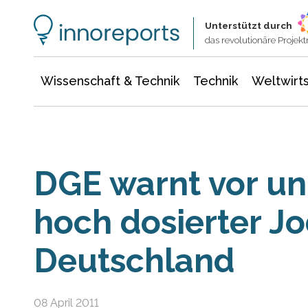
Wissenschaft & Technik
Informationstechnologie
Energie & Elektrotechnik
Unterstützt durch
das revolutionäre Proje
Wissenschaft & Technik
Technik
Weltwirts
DGE warnt vor unk
hoch dosierter J
Deutschland
08 April 2011