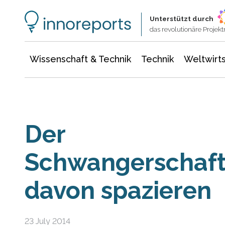
Wissenschaft & Technik
Informationstechnologie
Energie & Elektrotechnik
Unterstützt durch
das revolutionäre Proje
Wissenschaft & Technik
Technik
Weltwirts
Der
Schwangerschaft
davon spazieren
23 July 2014