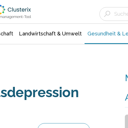
Landwirtschaft & Umwelt
Gesundheit &
Agrar- Forstwissenschaften
Biowissenschafte
Unternehmensmeldungen
Ökologie Umwelt- Naturschutz
ktmanagement-Tool
chaft
Landwirtschaft & Umwelt
Gesundheit & L
sdepression