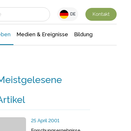
 Leben
Medien & Ereignisse
Interdisziplinäre Forschung
Veranstaltungsnachrichten
n Chemie
Gesellschaftswissenschaften
Kontakt
DE
eben
Medien & Ereignisse
Bildung
Meistgelesene
Artikel
25 April 2001
Forschungsergebnisse