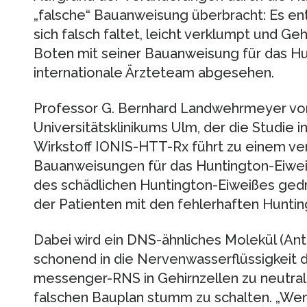
„falsche“ Bauanweisung überbracht: Es ent
sich falsch faltet, leicht verklumpt und Ge
Boten mit seiner Bauanweisung für das Hu
internationale Ärzteteam abgesehen.
Professor G. Bernhard Landwehrmeyer v
Universitätsklinikums Ulm, der die Studie in
Wirkstoff IONIS-HTT-Rx führt zu einem v
Bauanweisungen für das Huntington-Eiweiß
des schädlichen Huntington-Eiweißes gedr
der Patienten mit den fehlerhaften Hunti
Dabei wird ein DNS-ähnliches Molekül (An
schonend in die Nervenwasserflüssigkeit d
messenger-RNS in Gehirnzellen zu neutral
falschen Bauplan stumm zu schalten. „Wenn 