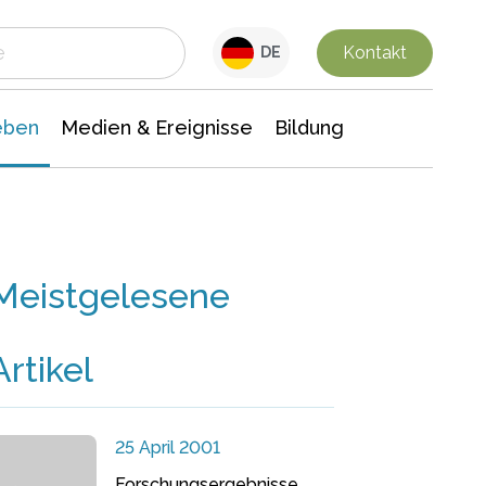
 Leben
Medien & Ereignisse
Interdisziplinäre Forschung
Veranstaltungsnachrichten
n Chemie
Gesellschaftswissenschaften
Kontakt
DE
eben
Medien & Ereignisse
Bildung
Meistgelesene
Artikel
25 April 2001
Forschungsergebnisse