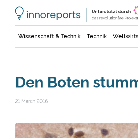
Wissenschaft & Technik
Informationstechnologie
Energie & Elektrotechnik
Unterstützt durch
das revolutionäre Proje
Wissenschaft & Technik
Technik
Weltwirts
Den Boten stumm
21 March 2016