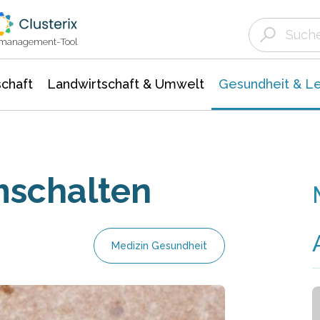
Landwirtschaft & Umwelt
Gesundheit &
Agrar- Forstwissenschaften
Biowissenschafte
Unternehmensmeldungen
Ökologie Umwelt- Naturschutz
ktmanagement-Tool
chaft
Landwirtschaft & Umwelt
Gesundheit & L
schalten
Medizin Gesundheit