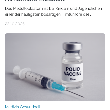
Das Medulloblastom ist bei Kindern und Jugendlichen
einer der häufigsten bösartigen Hirntumore des
Zentralen Nervensystems. Etwa 70 bis 80 Prozent der
23.10.2025
Betroffenen können mit heutigen Methoden geheilt
werden. Viele müssen jedoch mit schweren
Langzeitfolgen der aggressiven Therapien leben.
Dringend benötigt werden zielgerichtete Therapien, die
nur Tumorschwachstellen angreifen und normales
Gewebe verschonen. Forschende um Daniel Merk vom
Hertie-Institut für klinische Hirnforschung am
Universitätsklinikum Tübingen haben eine solche
Schwachstelle im Erbgut einer Untergruppe des
Medulloblastoms gefunden. Die Wilhelm Sander-
Stiftung unterstützte das Projekt…
Medizin Gesundheit