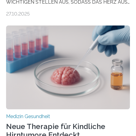
WICHTIGEN STELLEN AUS, SODASS DAS HERZ AUS
DEM ENERGIEGLEICHGEWICHT KOMMTForschende
27.10.2025
aus dem Deutschen Zentrum für Herzinsuffizienz
zeigen in einer internationalen, multizentrischen Studie
im Journal Circulation, warum der Energietransport bei
der Hypertrophen Kardiomyopathie (HCM) versagen
kann und wie sich durch eine Verringerung der
Herzbelastung und des oxidativen Stresses
Rhythmusstörungen reduzieren lassen. Würzburg. Die
hypertrophe Kardiomyopathie (HCM) ist die häufigste
erblich bedingte Herzerkrankung. Sie führt dazu, dass
sich die linke Herzkammer verdickt, der Herzmuskel zu
stark kontrahiert…
Medizin Gesundheit
Neue Therapie für Kindliche
Hirntumore Entdeckt