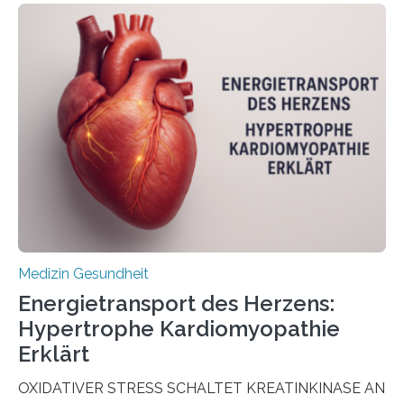
Oncology, zeigen die Forschenden, dass Mini-Tumore
aus Gewebe von Patientinnen und Patienten –
sogenannte Organoide – genutzt werden können, um
vorab zu prüfen, welche Medikamente am besten
wirken. Dabei wurde ein Eiweiß identifiziert, das künftig
als Biomarker für die Wahl der passenden Therapie
dienen könnte. Darmkrebs zählt weltweit zu den
häufigsten Krebsarten und stellt…
Medizin Gesundheit
Energietransport des Herzens:
Hypertrophe Kardiomyopathie
Erklärt
OXIDATIVER STRESS SCHALTET KREATINKINASE AN