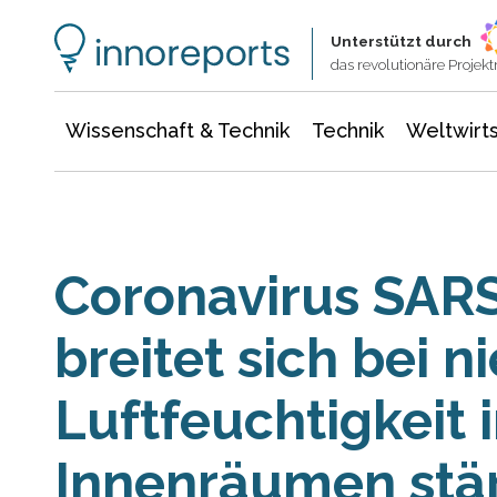
Wissenschaft & Technik
Informationstechnologie
Energie & Elektrotechnik
Unterstützt durch
das revolutionäre Proje
Wissenschaft & Technik
Technik
Weltwirts
Coronavirus SAR
breitet sich bei n
Luftfeuchtigkeit 
Innenräumen stär