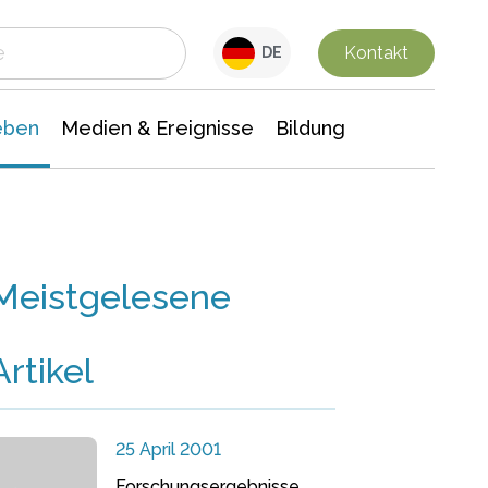
 Leben
Medien & Ereignisse
Interdisziplinäre Forschung
Veranstaltungsnachrichten
n Chemie
Gesellschaftswissenschaften
Kontakt
DE
eben
Medien & Ereignisse
Bildung
Meistgelesene
Artikel
25 April 2001
Forschungsergebnisse