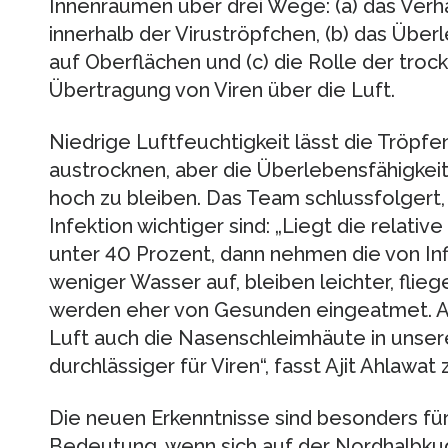
Innenräumen über drei Wege: (a) das Verh
innerhalb der Viruströpfchen, (b) das Über
auf Oberflächen und (c) die Rolle der troc
Übertragung von Viren über die Luft.
Niedrige Luftfeuchtigkeit lässt die Tröpfe
austrocknen, aber die Überlebensfähigkeit
hoch zu bleiben. Das Team schlussfolgert,
Infektion wichtiger sind: „Liegt die relati
unter 40 Prozent, dann nehmen die von Inf
weniger Wasser auf, bleiben leichter, fli
werden eher von Gesunden eingeatmet. 
Luft auch die Nasenschleimhäute in unse
durchlässiger für Viren“, fasst Ajit Ahlawa
Die neuen Erkenntnisse sind besonders f
Bedeutung, wenn sich auf der Nordhalbkug