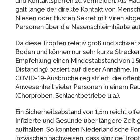
und Kontaktsperren zu vermeiden. Als Ha
galt lange der direkte Kontakt von Mensch
Niesen oder Husten Sekret mit Viren abg
Personen über die Nasenschleimhäute a
Da diese Tropfen relativ groß und schwer sin
Boden und können nur sehr kurze Strecken 
Empfehlung einen Mindestabstand von 1,5m
Distancing) basiert auf dieser Annahme. In
COVID-19-Ausbrüche registriert, die offenb
Anwesenheit vieler Personen in einem R
(Chorproben, Schlachtbetriebe u.a.).
Ein Sicherheitsabstand von 1,5m reicht offe
Infizierte und Gesunde über längere Zei
aufhalten. So konnten Niederländische Fo
inzwischen nachweisen, dass winzige Trop