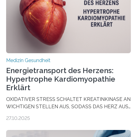
wirken. Dabei wurde ein Eiweiß identifiziert, das künftig
als Biomarker für die Wahl der passenden Therapie
dienen könnte. Darmkrebs zählt weltweit zu den
häufigsten Krebsarten und stellt…
Medizin Gesundheit
Energietransport des Herzens:
Hypertrophe Kardiomyopathie
Erklärt
OXIDATIVER STRESS SCHALTET KREATINKINASE AN
WICHTIGEN STELLEN AUS, SODASS DAS HERZ AUS
DEM ENERGIEGLEICHGEWICHT KOMMTForschende
27.10.2025
aus dem Deutschen Zentrum für Herzinsuffizienz
zeigen in einer internationalen, multizentrischen Studie
im Journal Circulation, warum der Energietransport bei