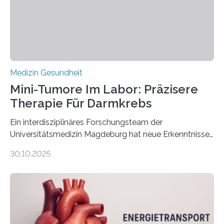
Medizin Gesundheit
Mini-Tumore Im Labor: Präzisere
Therapie Für Darmkrebs
Ein interdisziplinäres Forschungsteam der
Universitätsmedizin Magdeburg hat neue Erkenntnisse
gewonnen, wie Darmkrebs künftig individueller
30.10.2025
behandelt werden kann. In ihrer aktuellen Studie,
veröffentlicht in der Fachzeitschrift Molecular
Oncology, zeigen die Forschenden, dass Mini-Tumore
aus Gewebe von Patientinnen und Patienten –
sogenannte Organoide – genutzt werden können, um
vorab zu prüfen, welche Medikamente am besten