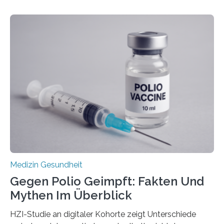
Betroffenen können mit heutigen Methoden geheilt
werden. Viele müssen jedoch mit schweren
Langzeitfolgen der aggressiven Therapien leben.
Dringend benötigt werden zielgerichtete Therapien, die
nur Tumorschwachstellen angreifen und normales
Gewebe verschonen. Forschende um Daniel Merk vom
Hertie-Institut für klinische Hirnforschung am
Universitätsklinikum Tübingen haben eine solche
Schwachstelle im Erbgut einer Untergruppe des
Medulloblastoms gefunden. Die Wilhelm Sander-
Stiftung unterstützte das Projekt…
Medizin Gesundheit
Gegen Polio Geimpft: Fakten Und
Mythen Im Überblick
HZI-Studie an digitaler Kohorte zeigt Unterschiede