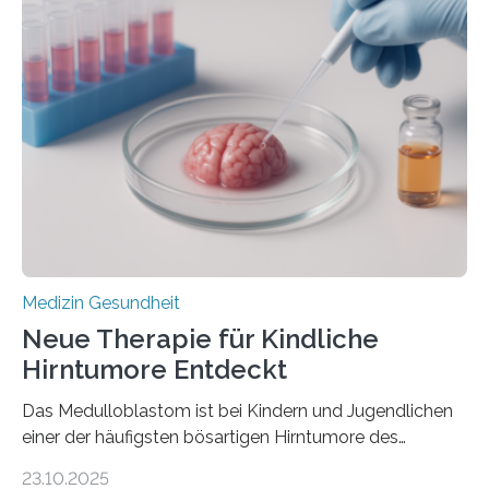
der Hypertrophen Kardiomyopathie (HCM) versagen
kann und wie sich durch eine Verringerung der
Herzbelastung und des oxidativen Stresses
Rhythmusstörungen reduzieren lassen. Würzburg. Die
hypertrophe Kardiomyopathie (HCM) ist die häufigste
erblich bedingte Herzerkrankung. Sie führt dazu, dass
sich die linke Herzkammer verdickt, der Herzmuskel zu
stark kontrahiert…
Medizin Gesundheit
Neue Therapie für Kindliche
Hirntumore Entdeckt
Das Medulloblastom ist bei Kindern und Jugendlichen
einer der häufigsten bösartigen Hirntumore des
Zentralen Nervensystems. Etwa 70 bis 80 Prozent der
23.10.2025