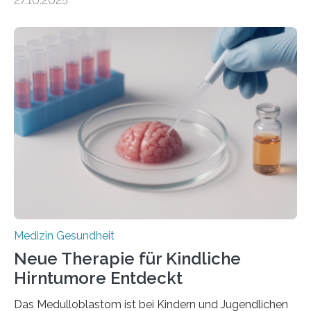
27.10.2025
aus dem Deutschen Zentrum für Herzinsuffizienz
zeigen in einer internationalen, multizentrischen Studie
im Journal Circulation, warum der Energietransport bei
der Hypertrophen Kardiomyopathie (HCM) versagen
kann und wie sich durch eine Verringerung der
Herzbelastung und des oxidativen Stresses
Rhythmusstörungen reduzieren lassen. Würzburg. Die
hypertrophe Kardiomyopathie (HCM) ist die häufigste
erblich bedingte Herzerkrankung. Sie führt dazu, dass
sich die linke Herzkammer verdickt, der Herzmuskel zu
stark kontrahiert…
Medizin Gesundheit
Neue Therapie für Kindliche
Hirntumore Entdeckt
Das Medulloblastom ist bei Kindern und Jugendlichen