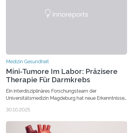
Medizin Gesundheit
Mini-Tumore Im Labor: Präzisere
Therapie Für Darmkrebs
Ein interdisziplinäres Forschungsteam der
Universitätsmedizin Magdeburg hat neue Erkenntnisse
gewonnen, wie Darmkrebs künftig individueller
30.10.2025
behandelt werden kann. In ihrer aktuellen Studie,
veröffentlicht in der Fachzeitschrift Molecular
Oncology, zeigen die Forschenden, dass Mini-Tumore