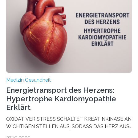
aus Gewebe von Patientinnen und Patienten –
sogenannte Organoide – genutzt werden können, um
vorab zu prüfen, welche Medikamente am besten
wirken. Dabei wurde ein Eiweiß identifiziert, das künftig
als Biomarker für die Wahl der passenden Therapie
dienen könnte. Darmkrebs zählt weltweit zu den
häufigsten Krebsarten und stellt…
Medizin Gesundheit
Energietransport des Herzens:
Hypertrophe Kardiomyopathie
Erklärt
OXIDATIVER STRESS SCHALTET KREATINKINASE AN
WICHTIGEN STELLEN AUS, SODASS DAS HERZ AUS
DEM ENERGIEGLEICHGEWICHT KOMMTForschende