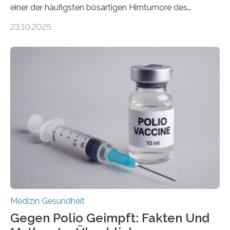
einer der häufigsten bösartigen Hirntumore des
Zentralen Nervensystems. Etwa 70 bis 80 Prozent der
23.10.2025
Betroffenen können mit heutigen Methoden geheilt
werden. Viele müssen jedoch mit schweren
Langzeitfolgen der aggressiven Therapien leben.
Dringend benötigt werden zielgerichtete Therapien, die
nur Tumorschwachstellen angreifen und normales
Gewebe verschonen. Forschende um Daniel Merk vom
Hertie-Institut für klinische Hirnforschung am
Universitätsklinikum Tübingen haben eine solche
Schwachstelle im Erbgut einer Untergruppe des
Medulloblastoms gefunden. Die Wilhelm Sander-
Stiftung unterstützte das Projekt…
Medizin Gesundheit
Gegen Polio Geimpft: Fakten Und