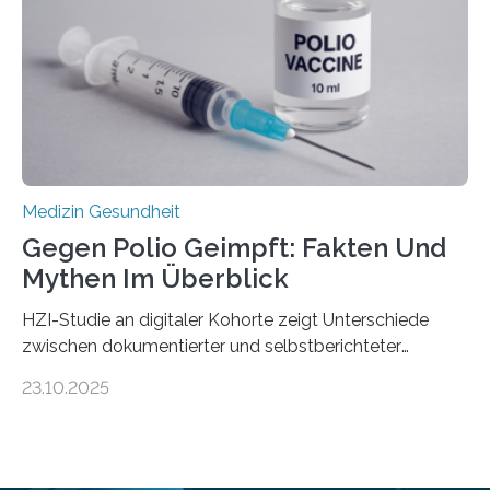
Hertie-Institut für klinische Hirnforschung am
Universitätsklinikum Tübingen haben eine solche
Schwachstelle im Erbgut einer Untergruppe des
Medulloblastoms gefunden. Die Wilhelm Sander-
Stiftung unterstützte das Projekt…
Medizin Gesundheit
Gegen Polio Geimpft: Fakten Und
Mythen Im Überblick
HZI-Studie an digitaler Kohorte zeigt Unterschiede
zwischen dokumentierter und selbstberichteter
Polioimpfquote Die Poliomyelitis, auch bekannt als
23.10.2025
Kinderlähmung, ist eine ansteckende Krankheit, die
durch das Poliovirus verursacht wird. Durch die
Entwicklung wirksamer Impfstoffe konnte das
Poliovirus weit zurückgedrängt werden und war 2024