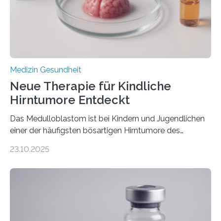
erblich bedingte Herzerkrankung. Sie führt dazu, dass
sich die linke Herzkammer verdickt, der Herzmuskel zu
stark kontrahiert…
Medizin Gesundheit
Neue Therapie für Kindliche
Hirntumore Entdeckt
Das Medulloblastom ist bei Kindern und Jugendlichen
einer der häufigsten bösartigen Hirntumore des
Zentralen Nervensystems. Etwa 70 bis 80 Prozent der
23.10.2025
Betroffenen können mit heutigen Methoden geheilt
werden. Viele müssen jedoch mit schweren
Langzeitfolgen der aggressiven Therapien leben.
Dringend benötigt werden zielgerichtete Therapien, die
nur Tumorschwachstellen angreifen und normales
Gewebe verschonen. Forschende um Daniel Merk vom