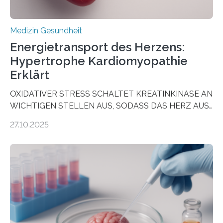
Medizin Gesundheit
Energietransport des Herzens:
Hypertrophe Kardiomyopathie
Erklärt
OXIDATIVER STRESS SCHALTET KREATINKINASE AN
WICHTIGEN STELLEN AUS, SODASS DAS HERZ AUS
DEM ENERGIEGLEICHGEWICHT KOMMTForschende
27.10.2025
aus dem Deutschen Zentrum für Herzinsuffizienz
zeigen in einer internationalen, multizentrischen Studie
im Journal Circulation, warum der Energietransport bei
der Hypertrophen Kardiomyopathie (HCM) versagen
kann und wie sich durch eine Verringerung der
Herzbelastung und des oxidativen Stresses
Rhythmusstörungen reduzieren lassen. Würzburg. Die
hypertrophe Kardiomyopathie (HCM) ist die häufigste