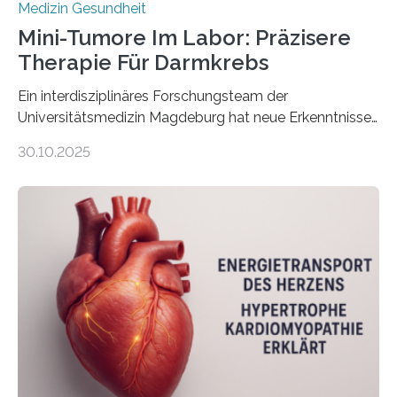
Medizin Gesundheit
Mini-Tumore Im Labor: Präzisere
Therapie Für Darmkrebs
Ein interdisziplinäres Forschungsteam der
Universitätsmedizin Magdeburg hat neue Erkenntnisse
gewonnen, wie Darmkrebs künftig individueller
30.10.2025
behandelt werden kann. In ihrer aktuellen Studie,
veröffentlicht in der Fachzeitschrift Molecular
Oncology, zeigen die Forschenden, dass Mini-Tumore
aus Gewebe von Patientinnen und Patienten –
sogenannte Organoide – genutzt werden können, um
vorab zu prüfen, welche Medikamente am besten
wirken. Dabei wurde ein Eiweiß identifiziert, das künftig
als Biomarker für die Wahl der passenden Therapie
dienen könnte. Darmkrebs zählt weltweit zu den
häufigsten Krebsarten und stellt…