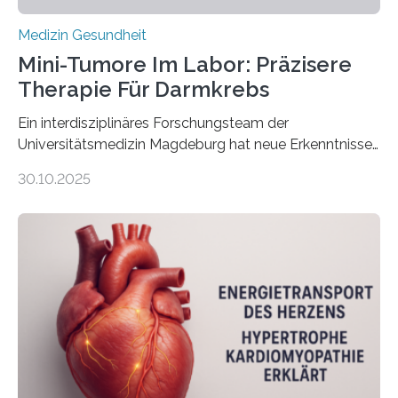
Medizin Gesundheit
Mini-Tumore Im Labor: Präzisere
Therapie Für Darmkrebs
Ein interdisziplinäres Forschungsteam der
Universitätsmedizin Magdeburg hat neue Erkenntnisse
gewonnen, wie Darmkrebs künftig individueller
30.10.2025
behandelt werden kann. In ihrer aktuellen Studie,
veröffentlicht in der Fachzeitschrift Molecular
Oncology, zeigen die Forschenden, dass Mini-Tumore
aus Gewebe von Patientinnen und Patienten –
sogenannte Organoide – genutzt werden können, um
vorab zu prüfen, welche Medikamente am besten
wirken. Dabei wurde ein Eiweiß identifiziert, das künftig
als Biomarker für die Wahl der passenden Therapie
dienen könnte. Darmkrebs zählt weltweit zu den
häufigsten Krebsarten und stellt…