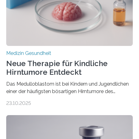
hypertrophe Kardiomyopathie (HCM) ist die häufigste
erblich bedingte Herzerkrankung. Sie führt dazu, dass
sich die linke Herzkammer verdickt, der Herzmuskel zu
stark kontrahiert…
Medizin Gesundheit
Neue Therapie für Kindliche
Hirntumore Entdeckt
Das Medulloblastom ist bei Kindern und Jugendlichen
einer der häufigsten bösartigen Hirntumore des
Zentralen Nervensystems. Etwa 70 bis 80 Prozent der
23.10.2025
Betroffenen können mit heutigen Methoden geheilt
werden. Viele müssen jedoch mit schweren
Langzeitfolgen der aggressiven Therapien leben.
Dringend benötigt werden zielgerichtete Therapien, die
nur Tumorschwachstellen angreifen und normales