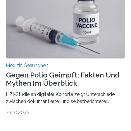
Gewebe verschonen. Forschende um Daniel Merk vom
Hertie-Institut für klinische Hirnforschung am
Universitätsklinikum Tübingen haben eine solche
Schwachstelle im Erbgut einer Untergruppe des
Medulloblastoms gefunden. Die Wilhelm Sander-
Stiftung unterstützte das Projekt…
Medizin Gesundheit
Gegen Polio Geimpft: Fakten Und
Mythen Im Überblick
HZI-Studie an digitaler Kohorte zeigt Unterschiede
zwischen dokumentierter und selbstberichteter
Polioimpfquote Die Poliomyelitis, auch bekannt als
23.10.2025
Kinderlähmung, ist eine ansteckende Krankheit, die
durch das Poliovirus verursacht wird. Durch die
Entwicklung wirksamer Impfstoffe konnte das