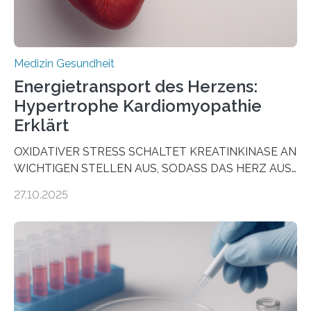
Medizin Gesundheit
Energietransport des Herzens:
Hypertrophe Kardiomyopathie
Erklärt
OXIDATIVER STRESS SCHALTET KREATINKINASE AN
WICHTIGEN STELLEN AUS, SODASS DAS HERZ AUS
DEM ENERGIEGLEICHGEWICHT KOMMTForschende
27.10.2025
aus dem Deutschen Zentrum für Herzinsuffizienz
zeigen in einer internationalen, multizentrischen Studie
im Journal Circulation, warum der Energietransport bei
der Hypertrophen Kardiomyopathie (HCM) versagen
kann und wie sich durch eine Verringerung der
Herzbelastung und des oxidativen Stresses
Rhythmusstörungen reduzieren lassen. Würzburg. Die