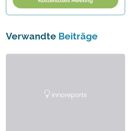
Verwandte
Beiträge