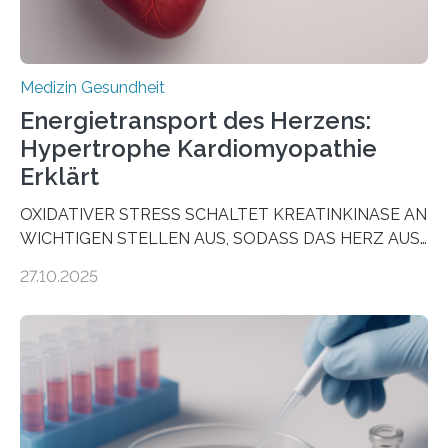
Medizin Gesundheit
Energietransport des Herzens:
Hypertrophe Kardiomyopathie
Erklärt
OXIDATIVER STRESS SCHALTET KREATINKINASE AN
WICHTIGEN STELLEN AUS, SODASS DAS HERZ AUS
DEM ENERGIEGLEICHGEWICHT KOMMTForschende
27.10.2025
aus dem Deutschen Zentrum für Herzinsuffizienz
zeigen in einer internationalen, multizentrischen Studie
im Journal Circulation, warum der Energietransport bei
der Hypertrophen Kardiomyopathie (HCM) versagen
kann und wie sich durch eine Verringerung der
Herzbelastung und des oxidativen Stresses
Rhythmusstörungen reduzieren lassen. Würzburg. Die