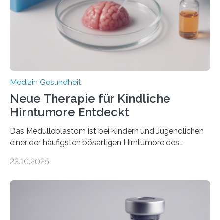
hypertrophe Kardiomyopathie (HCM) ist die häufigste
erblich bedingte Herzerkrankung. Sie führt dazu, dass
sich die linke Herzkammer verdickt, der Herzmuskel zu
stark kontrahiert…
Medizin Gesundheit
Neue Therapie für Kindliche
Hirntumore Entdeckt
Das Medulloblastom ist bei Kindern und Jugendlichen
einer der häufigsten bösartigen Hirntumore des
Zentralen Nervensystems. Etwa 70 bis 80 Prozent der
23.10.2025
Betroffenen können mit heutigen Methoden geheilt
werden. Viele müssen jedoch mit schweren
Langzeitfolgen der aggressiven Therapien leben.
Dringend benötigt werden zielgerichtete Therapien, die
nur Tumorschwachstellen angreifen und normales