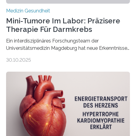
Medizin Gesundheit
Mini-Tumore Im Labor: Präzisere
Therapie Für Darmkrebs
Ein interdisziplinäres Forschungsteam der
Universitätsmedizin Magdeburg hat neue Erkenntnisse
gewonnen, wie Darmkrebs künftig individueller
30.10.2025
behandelt werden kann. In ihrer aktuellen Studie,
veröffentlicht in der Fachzeitschrift Molecular
Oncology, zeigen die Forschenden, dass Mini-Tumore
aus Gewebe von Patientinnen und Patienten –
sogenannte Organoide – genutzt werden können, um
vorab zu prüfen, welche Medikamente am besten
wirken. Dabei wurde ein Eiweiß identifiziert, das künftig
als Biomarker für die Wahl der passenden Therapie
dienen könnte. Darmkrebs zählt weltweit zu den
häufigsten Krebsarten und stellt…