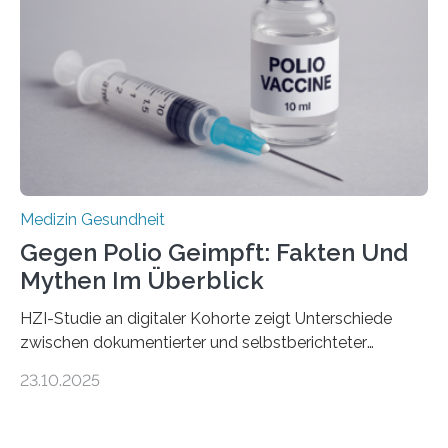
Gewebe verschonen. Forschende um Daniel Merk vom
Hertie-Institut für klinische Hirnforschung am
Universitätsklinikum Tübingen haben eine solche
Schwachstelle im Erbgut einer Untergruppe des
Medulloblastoms gefunden. Die Wilhelm Sander-
Stiftung unterstützte das Projekt…
Medizin Gesundheit
Gegen Polio Geimpft: Fakten Und
Mythen Im Überblick
HZI-Studie an digitaler Kohorte zeigt Unterschiede
zwischen dokumentierter und selbstberichteter
Polioimpfquote Die Poliomyelitis, auch bekannt als
23.10.2025
Kinderlähmung, ist eine ansteckende Krankheit, die
durch das Poliovirus verursacht wird. Durch die
Entwicklung wirksamer Impfstoffe konnte das