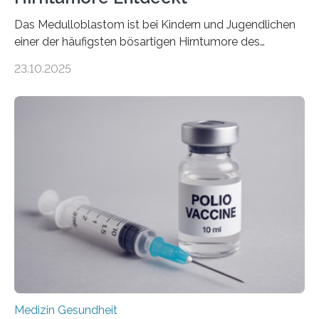
Das Medulloblastom ist bei Kindern und Jugendlichen
einer der häufigsten bösartigen Hirntumore des
Zentralen Nervensystems. Etwa 70 bis 80 Prozent der
23.10.2025
Betroffenen können mit heutigen Methoden geheilt
werden. Viele müssen jedoch mit schweren
Langzeitfolgen der aggressiven Therapien leben.
Dringend benötigt werden zielgerichtete Therapien, die
nur Tumorschwachstellen angreifen und normales
Gewebe verschonen. Forschende um Daniel Merk vom
Hertie-Institut für klinische Hirnforschung am
Universitätsklinikum Tübingen haben eine solche
Schwachstelle im Erbgut einer Untergruppe des
Medulloblastoms gefunden. Die Wilhelm Sander-
Stiftung unterstützte das Projekt…
Medizin Gesundheit