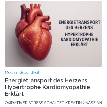
Oncology, zeigen die Forschenden, dass Mini-Tumore
aus Gewebe von Patientinnen und Patienten –
sogenannte Organoide – genutzt werden können, um
vorab zu prüfen, welche Medikamente am besten
wirken. Dabei wurde ein Eiweiß identifiziert, das künftig
als Biomarker für die Wahl der passenden Therapie
dienen könnte. Darmkrebs zählt weltweit zu den
häufigsten Krebsarten und stellt…
Medizin Gesundheit
Energietransport des Herzens:
Hypertrophe Kardiomyopathie
Erklärt
OXIDATIVER STRESS SCHALTET KREATINKINASE AN