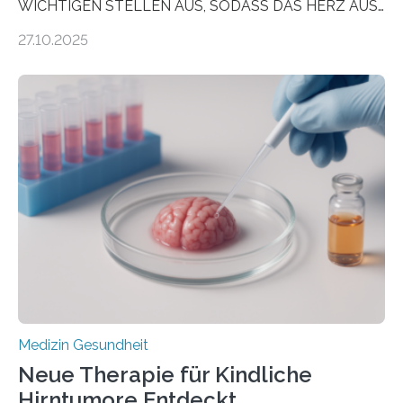
WICHTIGEN STELLEN AUS, SODASS DAS HERZ AUS
DEM ENERGIEGLEICHGEWICHT KOMMTForschende
27.10.2025
aus dem Deutschen Zentrum für Herzinsuffizienz
zeigen in einer internationalen, multizentrischen Studie
im Journal Circulation, warum der Energietransport bei
der Hypertrophen Kardiomyopathie (HCM) versagen
kann und wie sich durch eine Verringerung der
Herzbelastung und des oxidativen Stresses
Rhythmusstörungen reduzieren lassen. Würzburg. Die
hypertrophe Kardiomyopathie (HCM) ist die häufigste
erblich bedingte Herzerkrankung. Sie führt dazu, dass
sich die linke Herzkammer verdickt, der Herzmuskel zu
stark kontrahiert…
Medizin Gesundheit
Neue Therapie für Kindliche
Hirntumore Entdeckt