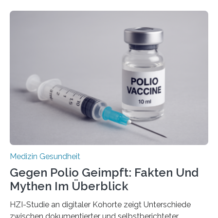
werden. Viele müssen jedoch mit schweren
Langzeitfolgen der aggressiven Therapien leben.
Dringend benötigt werden zielgerichtete Therapien, die
nur Tumorschwachstellen angreifen und normales
Gewebe verschonen. Forschende um Daniel Merk vom
Hertie-Institut für klinische Hirnforschung am
Universitätsklinikum Tübingen haben eine solche
Schwachstelle im Erbgut einer Untergruppe des
Medulloblastoms gefunden. Die Wilhelm Sander-
Stiftung unterstützte das Projekt…
Medizin Gesundheit
Gegen Polio Geimpft: Fakten Und
Mythen Im Überblick
HZI-Studie an digitaler Kohorte zeigt Unterschiede
zwischen dokumentierter und selbstberichteter