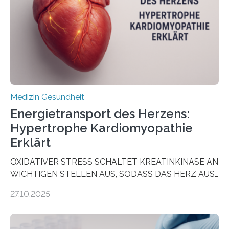
wirken. Dabei wurde ein Eiweiß identifiziert, das künftig
als Biomarker für die Wahl der passenden Therapie
dienen könnte. Darmkrebs zählt weltweit zu den
häufigsten Krebsarten und stellt…
Medizin Gesundheit
Energietransport des Herzens:
Hypertrophe Kardiomyopathie
Erklärt
OXIDATIVER STRESS SCHALTET KREATINKINASE AN
WICHTIGEN STELLEN AUS, SODASS DAS HERZ AUS
DEM ENERGIEGLEICHGEWICHT KOMMTForschende
27.10.2025
aus dem Deutschen Zentrum für Herzinsuffizienz
zeigen in einer internationalen, multizentrischen Studie
im Journal Circulation, warum der Energietransport bei