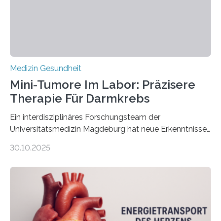
Medizin Gesundheit
Mini-Tumore Im Labor: Präzisere
Therapie Für Darmkrebs
Ein interdisziplinäres Forschungsteam der
Universitätsmedizin Magdeburg hat neue Erkenntnisse
gewonnen, wie Darmkrebs künftig individueller
30.10.2025
behandelt werden kann. In ihrer aktuellen Studie,
veröffentlicht in der Fachzeitschrift Molecular
Oncology, zeigen die Forschenden, dass Mini-Tumore
aus Gewebe von Patientinnen und Patienten –
sogenannte Organoide – genutzt werden können, um
vorab zu prüfen, welche Medikamente am besten