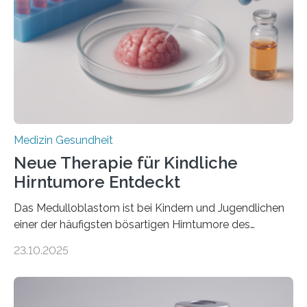
Rhythmusstörungen reduzieren lassen. Würzburg. Die
hypertrophe Kardiomyopathie (HCM) ist die häufigste
erblich bedingte Herzerkrankung. Sie führt dazu, dass
sich die linke Herzkammer verdickt, der Herzmuskel zu
stark kontrahiert…
Medizin Gesundheit
Neue Therapie für Kindliche
Hirntumore Entdeckt
Das Medulloblastom ist bei Kindern und Jugendlichen
einer der häufigsten bösartigen Hirntumore des
Zentralen Nervensystems. Etwa 70 bis 80 Prozent der
23.10.2025
Betroffenen können mit heutigen Methoden geheilt
werden. Viele müssen jedoch mit schweren
Langzeitfolgen der aggressiven Therapien leben.
Dringend benötigt werden zielgerichtete Therapien, die