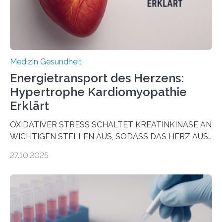
häufigsten Krebsarten und stellt…
Medizin Gesundheit
Energietransport des Herzens:
Hypertrophe Kardiomyopathie
Erklärt
OXIDATIVER STRESS SCHALTET KREATINKINASE AN
WICHTIGEN STELLEN AUS, SODASS DAS HERZ AUS
DEM ENERGIEGLEICHGEWICHT KOMMTForschende
27.10.2025
aus dem Deutschen Zentrum für Herzinsuffizienz
zeigen in einer internationalen, multizentrischen Studie
im Journal Circulation, warum der Energietransport bei
der Hypertrophen Kardiomyopathie (HCM) versagen
kann und wie sich durch eine Verringerung der
Herzbelastung und des oxidativen Stresses