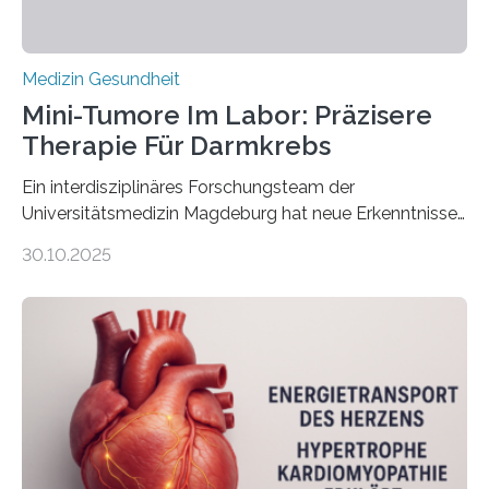
Medizin Gesundheit
Mini-Tumore Im Labor: Präzisere
Therapie Für Darmkrebs
Ein interdisziplinäres Forschungsteam der
Universitätsmedizin Magdeburg hat neue Erkenntnisse
gewonnen, wie Darmkrebs künftig individueller
30.10.2025
behandelt werden kann. In ihrer aktuellen Studie,
veröffentlicht in der Fachzeitschrift Molecular
Oncology, zeigen die Forschenden, dass Mini-Tumore
aus Gewebe von Patientinnen und Patienten –
sogenannte Organoide – genutzt werden können, um
vorab zu prüfen, welche Medikamente am besten
wirken. Dabei wurde ein Eiweiß identifiziert, das künftig
als Biomarker für die Wahl der passenden Therapie
dienen könnte. Darmkrebs zählt weltweit zu den