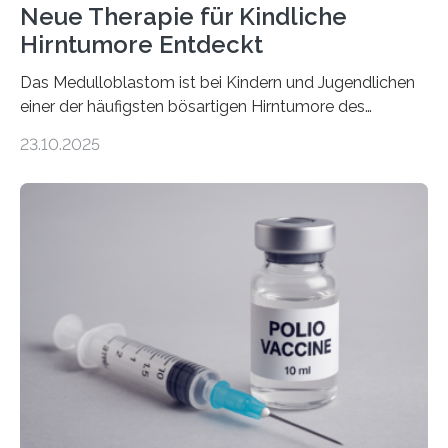
Neue Therapie für Kindliche
Hirntumore Entdeckt
Das Medulloblastom ist bei Kindern und Jugendlichen
einer der häufigsten bösartigen Hirntumore des
Zentralen Nervensystems. Etwa 70 bis 80 Prozent der
23.10.2025
Betroffenen können mit heutigen Methoden geheilt
werden. Viele müssen jedoch mit schweren
Langzeitfolgen der aggressiven Therapien leben.
Dringend benötigt werden zielgerichtete Therapien, die
nur Tumorschwachstellen angreifen und normales
Gewebe verschonen. Forschende um Daniel Merk vom
Hertie-Institut für klinische Hirnforschung am
Universitätsklinikum Tübingen haben eine solche
Schwachstelle im Erbgut einer Untergruppe des
Medulloblastoms gefunden. Die Wilhelm Sander-
Stiftung unterstützte das Projekt…