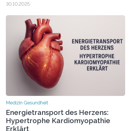
30.10.2025
behandelt werden kann. In ihrer aktuellen Studie,
veröffentlicht in der Fachzeitschrift Molecular
Oncology, zeigen die Forschenden, dass Mini-Tumore
aus Gewebe von Patientinnen und Patienten –
sogenannte Organoide – genutzt werden können, um
vorab zu prüfen, welche Medikamente am besten
wirken. Dabei wurde ein Eiweiß identifiziert, das künftig
als Biomarker für die Wahl der passenden Therapie
dienen könnte. Darmkrebs zählt weltweit zu den
häufigsten Krebsarten und stellt…
Medizin Gesundheit
Energietransport des Herzens:
Hypertrophe Kardiomyopathie
Erklärt