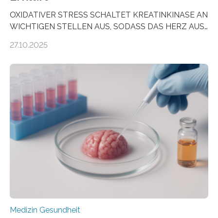
OXIDATIVER STRESS SCHALTET KREATINKINASE AN
WICHTIGEN STELLEN AUS, SODASS DAS HERZ AUS
DEM ENERGIEGLEICHGEWICHT KOMMTForschende
27.10.2025
aus dem Deutschen Zentrum für Herzinsuffizienz
zeigen in einer internationalen, multizentrischen Studie
im Journal Circulation, warum der Energietransport bei
der Hypertrophen Kardiomyopathie (HCM) versagen
kann und wie sich durch eine Verringerung der
Herzbelastung und des oxidativen Stresses
Rhythmusstörungen reduzieren lassen. Würzburg. Die
hypertrophe Kardiomyopathie (HCM) ist die häufigste
erblich bedingte Herzerkrankung. Sie führt dazu, dass
sich die linke Herzkammer verdickt, der Herzmuskel zu
stark kontrahiert…
Medizin Gesundheit