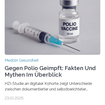
Dringend benötigt werden zielgerichtete Therapien, die
nur Tumorschwachstellen angreifen und normales
Gewebe verschonen. Forschende um Daniel Merk vom
Hertie-Institut für klinische Hirnforschung am
Universitätsklinikum Tübingen haben eine solche
Schwachstelle im Erbgut einer Untergruppe des
Medulloblastoms gefunden. Die Wilhelm Sander-
Stiftung unterstützte das Projekt…
Medizin Gesundheit
Gegen Polio Geimpft: Fakten Und
Mythen Im Überblick
HZI-Studie an digitaler Kohorte zeigt Unterschiede
zwischen dokumentierter und selbstberichteter
Polioimpfquote Die Poliomyelitis, auch bekannt als
23.10.2025
Kinderlähmung, ist eine ansteckende Krankheit, die