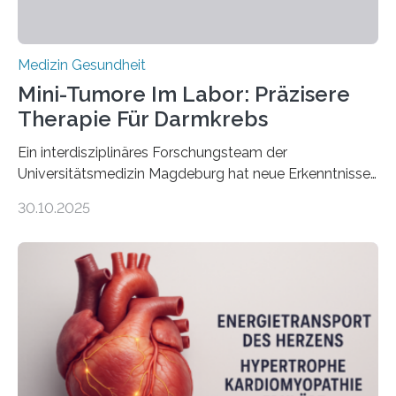
Medizin Gesundheit
Mini-Tumore Im Labor: Präzisere
Therapie Für Darmkrebs
Ein interdisziplinäres Forschungsteam der
Universitätsmedizin Magdeburg hat neue Erkenntnisse
gewonnen, wie Darmkrebs künftig individueller
30.10.2025
behandelt werden kann. In ihrer aktuellen Studie,
veröffentlicht in der Fachzeitschrift Molecular
Oncology, zeigen die Forschenden, dass Mini-Tumore
aus Gewebe von Patientinnen und Patienten –
sogenannte Organoide – genutzt werden können, um
vorab zu prüfen, welche Medikamente am besten
wirken. Dabei wurde ein Eiweiß identifiziert, das künftig
als Biomarker für die Wahl der passenden Therapie
dienen könnte. Darmkrebs zählt weltweit zu den