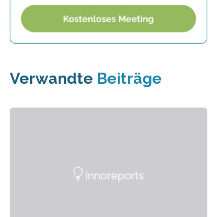
Verwandte
Beiträge