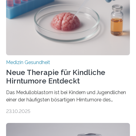
Rhythmusstörungen reduzieren lassen. Würzburg. Die
hypertrophe Kardiomyopathie (HCM) ist die häufigste
erblich bedingte Herzerkrankung. Sie führt dazu, dass
sich die linke Herzkammer verdickt, der Herzmuskel zu
stark kontrahiert…
Medizin Gesundheit
Neue Therapie für Kindliche
Hirntumore Entdeckt
Das Medulloblastom ist bei Kindern und Jugendlichen
einer der häufigsten bösartigen Hirntumore des
Zentralen Nervensystems. Etwa 70 bis 80 Prozent der
23.10.2025
Betroffenen können mit heutigen Methoden geheilt
werden. Viele müssen jedoch mit schweren
Langzeitfolgen der aggressiven Therapien leben.