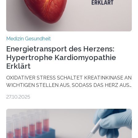
häufigsten Krebsarten und stellt…
Medizin Gesundheit
Energietransport des Herzens:
Hypertrophe Kardiomyopathie
Erklärt
OXIDATIVER STRESS SCHALTET KREATINKINASE AN
WICHTIGEN STELLEN AUS, SODASS DAS HERZ AUS
DEM ENERGIEGLEICHGEWICHT KOMMTForschende
27.10.2025
aus dem Deutschen Zentrum für Herzinsuffizienz
zeigen in einer internationalen, multizentrischen Studie
im Journal Circulation, warum der Energietransport bei
der Hypertrophen Kardiomyopathie (HCM) versagen
kann und wie sich durch eine Verringerung der
Herzbelastung und des oxidativen Stresses