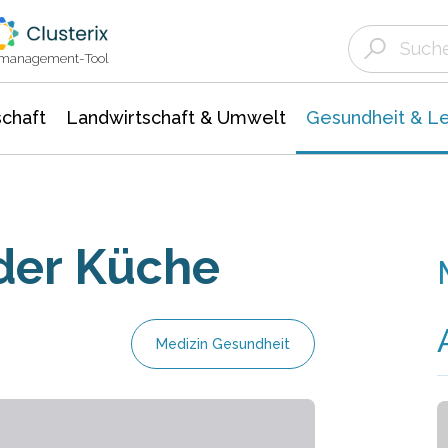
Landwirtschaft & Umwelt
Gesundheit &
Agrar- Forstwissenschaften
Biowissenschafte
Unternehmensmeldungen
Ökologie Umwelt- Naturschutz
ktmanagement-Tool
chaft
Landwirtschaft & Umwelt
Gesundheit & L
der Küche
Medizin Gesundheit