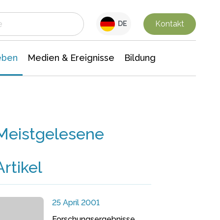
 Leben
Medien & Ereignisse
Interdisziplinäre Forschung
Veranstaltungsnachrichten
n Chemie
Gesellschaftswissenschaften
Kontakt
DE
eben
Medien & Ereignisse
Bildung
Meistgelesene
Artikel
25 April 2001
Forschungsergebnisse