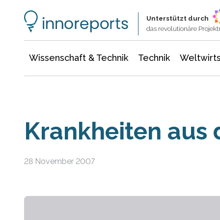
Wissenschaft & Technik
Informationstechnologie
Energie & Elektrotechnik
Unterstützt durch
das revolutionäre Proje
Wissenschaft & Technik
Technik
Weltwirts
Krankheiten aus 
28 November 2007