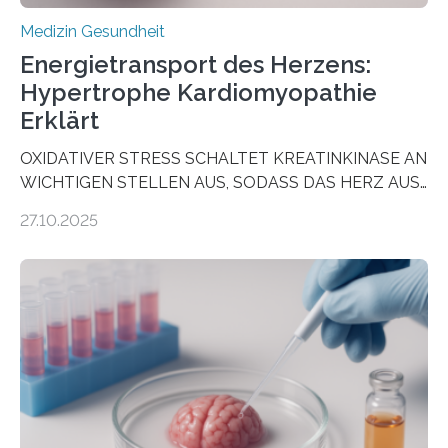
Medizin Gesundheit
Energietransport des Herzens:
Hypertrophe Kardiomyopathie
Erklärt
OXIDATIVER STRESS SCHALTET KREATINKINASE AN
WICHTIGEN STELLEN AUS, SODASS DAS HERZ AUS
DEM ENERGIEGLEICHGEWICHT KOMMTForschende
27.10.2025
aus dem Deutschen Zentrum für Herzinsuffizienz
zeigen in einer internationalen, multizentrischen Studie
im Journal Circulation, warum der Energietransport bei
der Hypertrophen Kardiomyopathie (HCM) versagen
kann und wie sich durch eine Verringerung der
Herzbelastung und des oxidativen Stresses
Rhythmusstörungen reduzieren lassen. Würzburg. Die
hypertrophe Kardiomyopathie (HCM) ist die häufigste
erblich bedingte Herzerkrankung. Sie führt dazu, dass
sich die linke Herzkammer verdickt, der Herzmuskel zu