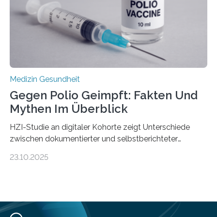
Universitätsklinikum Tübingen haben eine solche
Schwachstelle im Erbgut einer Untergruppe des
Medulloblastoms gefunden. Die Wilhelm Sander-
Stiftung unterstützte das Projekt…
Medizin Gesundheit
Gegen Polio Geimpft: Fakten Und
Mythen Im Überblick
HZI-Studie an digitaler Kohorte zeigt Unterschiede
zwischen dokumentierter und selbstberichteter
Polioimpfquote Die Poliomyelitis, auch bekannt als
23.10.2025
Kinderlähmung, ist eine ansteckende Krankheit, die
durch das Poliovirus verursacht wird. Durch die
Entwicklung wirksamer Impfstoffe konnte das
Poliovirus weit zurückgedrängt werden und war 2024
nur noch in zwei Ländern endemisch. Bis das Virus