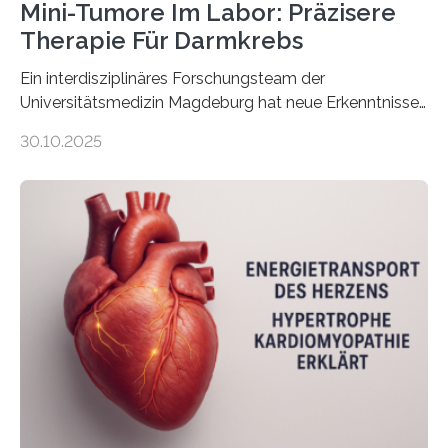
Mini-Tumore Im Labor: Präzisere
Therapie Für Darmkrebs
Ein interdisziplinäres Forschungsteam der
Universitätsmedizin Magdeburg hat neue Erkenntnisse
gewonnen, wie Darmkrebs künftig individueller
30.10.2025
behandelt werden kann. In ihrer aktuellen Studie,
veröffentlicht in der Fachzeitschrift Molecular
Oncology, zeigen die Forschenden, dass Mini-Tumore
aus Gewebe von Patientinnen und Patienten –
sogenannte Organoide – genutzt werden können, um
vorab zu prüfen, welche Medikamente am besten
wirken. Dabei wurde ein Eiweiß identifiziert, das künftig
als Biomarker für die Wahl der passenden Therapie
dienen könnte. Darmkrebs zählt weltweit zu den
häufigsten Krebsarten und stellt…