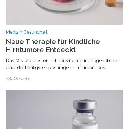
stark kontrahiert…
Medizin Gesundheit
Neue Therapie für Kindliche
Hirntumore Entdeckt
Das Medulloblastom ist bei Kindern und Jugendlichen
einer der häufigsten bösartigen Hirntumore des
Zentralen Nervensystems. Etwa 70 bis 80 Prozent der
23.10.2025
Betroffenen können mit heutigen Methoden geheilt
werden. Viele müssen jedoch mit schweren
Langzeitfolgen der aggressiven Therapien leben.
Dringend benötigt werden zielgerichtete Therapien, die
nur Tumorschwachstellen angreifen und normales
Gewebe verschonen. Forschende um Daniel Merk vom
Hertie-Institut für klinische Hirnforschung am