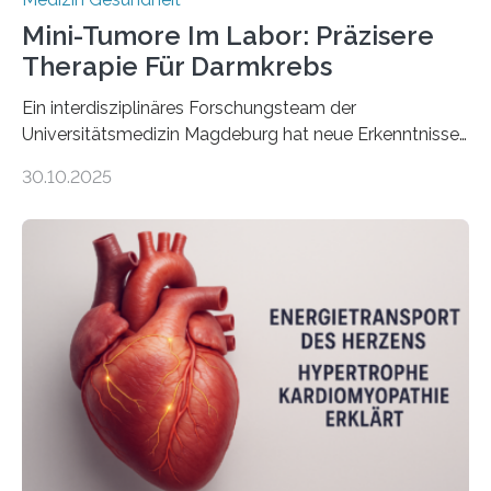
Mini-Tumore Im Labor: Präzisere
Therapie Für Darmkrebs
Ein interdisziplinäres Forschungsteam der
Universitätsmedizin Magdeburg hat neue Erkenntnisse
gewonnen, wie Darmkrebs künftig individueller
30.10.2025
behandelt werden kann. In ihrer aktuellen Studie,
veröffentlicht in der Fachzeitschrift Molecular
Oncology, zeigen die Forschenden, dass Mini-Tumore
aus Gewebe von Patientinnen und Patienten –
sogenannte Organoide – genutzt werden können, um
vorab zu prüfen, welche Medikamente am besten
wirken. Dabei wurde ein Eiweiß identifiziert, das künftig
als Biomarker für die Wahl der passenden Therapie
dienen könnte. Darmkrebs zählt weltweit zu den
häufigsten Krebsarten und stellt…