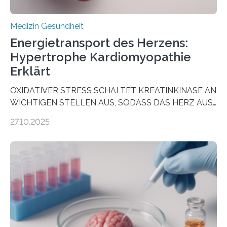
Medizin Gesundheit
Energietransport des Herzens:
Hypertrophe Kardiomyopathie
Erklärt
OXIDATIVER STRESS SCHALTET KREATINKINASE AN
WICHTIGEN STELLEN AUS, SODASS DAS HERZ AUS
DEM ENERGIEGLEICHGEWICHT KOMMTForschende
27.10.2025
aus dem Deutschen Zentrum für Herzinsuffizienz
zeigen in einer internationalen, multizentrischen Studie
im Journal Circulation, warum der Energietransport bei
der Hypertrophen Kardiomyopathie (HCM) versagen
kann und wie sich durch eine Verringerung der
Herzbelastung und des oxidativen Stresses
Rhythmusstörungen reduzieren lassen. Würzburg. Die
hypertrophe Kardiomyopathie (HCM) ist die häufigste
erblich bedingte Herzerkrankung. Sie führt dazu, dass