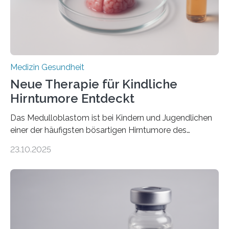
sich die linke Herzkammer verdickt, der Herzmuskel zu
stark kontrahiert…
Medizin Gesundheit
Neue Therapie für Kindliche
Hirntumore Entdeckt
Das Medulloblastom ist bei Kindern und Jugendlichen
einer der häufigsten bösartigen Hirntumore des
Zentralen Nervensystems. Etwa 70 bis 80 Prozent der
23.10.2025
Betroffenen können mit heutigen Methoden geheilt
werden. Viele müssen jedoch mit schweren
Langzeitfolgen der aggressiven Therapien leben.
Dringend benötigt werden zielgerichtete Therapien, die
nur Tumorschwachstellen angreifen und normales
Gewebe verschonen. Forschende um Daniel Merk vom
Hertie-Institut für klinische Hirnforschung am