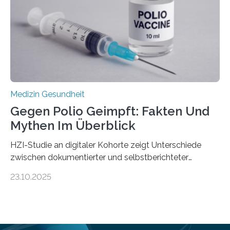
Universitätsklinikum Tübingen haben eine solche
Schwachstelle im Erbgut einer Untergruppe des
Medulloblastoms gefunden. Die Wilhelm Sander-
Stiftung unterstützte das Projekt…
Medizin Gesundheit
Gegen Polio Geimpft: Fakten Und
Mythen Im Überblick
HZI-Studie an digitaler Kohorte zeigt Unterschiede
zwischen dokumentierter und selbstberichteter
Polioimpfquote Die Poliomyelitis, auch bekannt als
23.10.2025
Kinderlähmung, ist eine ansteckende Krankheit, die
durch das Poliovirus verursacht wird. Durch die
Entwicklung wirksamer Impfstoffe konnte das
Poliovirus weit zurückgedrängt werden und war 2024