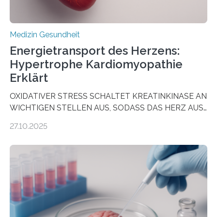
Medizin Gesundheit
Energietransport des Herzens:
Hypertrophe Kardiomyopathie
Erklärt
OXIDATIVER STRESS SCHALTET KREATINKINASE AN
WICHTIGEN STELLEN AUS, SODASS DAS HERZ AUS
DEM ENERGIEGLEICHGEWICHT KOMMTForschende
27.10.2025
aus dem Deutschen Zentrum für Herzinsuffizienz
zeigen in einer internationalen, multizentrischen Studie
im Journal Circulation, warum der Energietransport bei
der Hypertrophen Kardiomyopathie (HCM) versagen
kann und wie sich durch eine Verringerung der
Herzbelastung und des oxidativen Stresses
Rhythmusstörungen reduzieren lassen. Würzburg. Die
hypertrophe Kardiomyopathie (HCM) ist die häufigste