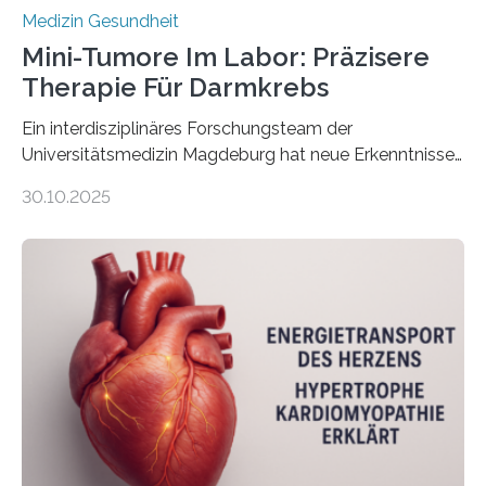
Medizin Gesundheit
Mini-Tumore Im Labor: Präzisere
Therapie Für Darmkrebs
Ein interdisziplinäres Forschungsteam der
Universitätsmedizin Magdeburg hat neue Erkenntnisse
gewonnen, wie Darmkrebs künftig individueller
30.10.2025
behandelt werden kann. In ihrer aktuellen Studie,
veröffentlicht in der Fachzeitschrift Molecular
Oncology, zeigen die Forschenden, dass Mini-Tumore
aus Gewebe von Patientinnen und Patienten –
sogenannte Organoide – genutzt werden können, um
vorab zu prüfen, welche Medikamente am besten
wirken. Dabei wurde ein Eiweiß identifiziert, das künftig
als Biomarker für die Wahl der passenden Therapie
dienen könnte. Darmkrebs zählt weltweit zu den
häufigsten Krebsarten und stellt…