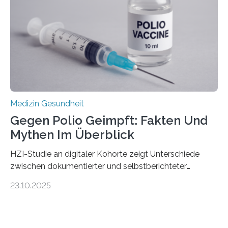
Hertie-Institut für klinische Hirnforschung am
Universitätsklinikum Tübingen haben eine solche
Schwachstelle im Erbgut einer Untergruppe des
Medulloblastoms gefunden. Die Wilhelm Sander-
Stiftung unterstützte das Projekt…
Medizin Gesundheit
Gegen Polio Geimpft: Fakten Und
Mythen Im Überblick
HZI-Studie an digitaler Kohorte zeigt Unterschiede
zwischen dokumentierter und selbstberichteter
Polioimpfquote Die Poliomyelitis, auch bekannt als
23.10.2025
Kinderlähmung, ist eine ansteckende Krankheit, die
durch das Poliovirus verursacht wird. Durch die
Entwicklung wirksamer Impfstoffe konnte das
Poliovirus weit zurückgedrängt werden und war 2024