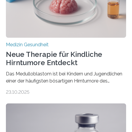
erblich bedingte Herzerkrankung. Sie führt dazu, dass
sich die linke Herzkammer verdickt, der Herzmuskel zu
stark kontrahiert…
Medizin Gesundheit
Neue Therapie für Kindliche
Hirntumore Entdeckt
Das Medulloblastom ist bei Kindern und Jugendlichen
einer der häufigsten bösartigen Hirntumore des
Zentralen Nervensystems. Etwa 70 bis 80 Prozent der
23.10.2025
Betroffenen können mit heutigen Methoden geheilt
werden. Viele müssen jedoch mit schweren
Langzeitfolgen der aggressiven Therapien leben.
Dringend benötigt werden zielgerichtete Therapien, die
nur Tumorschwachstellen angreifen und normales
Gewebe verschonen. Forschende um Daniel Merk vom