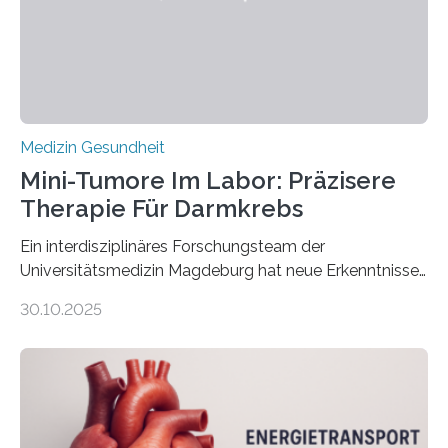
Medizin Gesundheit
Mini-Tumore Im Labor: Präzisere
Therapie Für Darmkrebs
Ein interdisziplinäres Forschungsteam der
Universitätsmedizin Magdeburg hat neue Erkenntnisse
gewonnen, wie Darmkrebs künftig individueller
30.10.2025
behandelt werden kann. In ihrer aktuellen Studie,
veröffentlicht in der Fachzeitschrift Molecular
Oncology, zeigen die Forschenden, dass Mini-Tumore
aus Gewebe von Patientinnen und Patienten –
sogenannte Organoide – genutzt werden können, um
vorab zu prüfen, welche Medikamente am besten