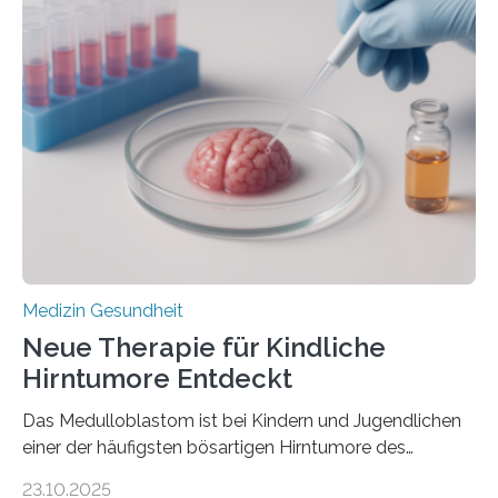
der Hypertrophen Kardiomyopathie (HCM) versagen
kann und wie sich durch eine Verringerung der
Herzbelastung und des oxidativen Stresses
Rhythmusstörungen reduzieren lassen. Würzburg. Die
hypertrophe Kardiomyopathie (HCM) ist die häufigste
erblich bedingte Herzerkrankung. Sie führt dazu, dass
sich die linke Herzkammer verdickt, der Herzmuskel zu
stark kontrahiert…
Medizin Gesundheit
Neue Therapie für Kindliche
Hirntumore Entdeckt
Das Medulloblastom ist bei Kindern und Jugendlichen
einer der häufigsten bösartigen Hirntumore des
Zentralen Nervensystems. Etwa 70 bis 80 Prozent der
23.10.2025