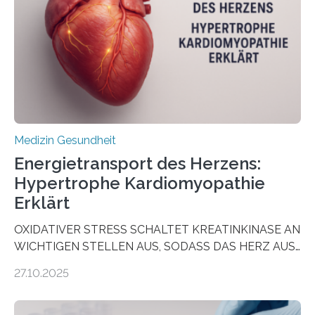
wirken. Dabei wurde ein Eiweiß identifiziert, das künftig
als Biomarker für die Wahl der passenden Therapie
dienen könnte. Darmkrebs zählt weltweit zu den
häufigsten Krebsarten und stellt…
Medizin Gesundheit
Energietransport des Herzens:
Hypertrophe Kardiomyopathie
Erklärt
OXIDATIVER STRESS SCHALTET KREATINKINASE AN
WICHTIGEN STELLEN AUS, SODASS DAS HERZ AUS
DEM ENERGIEGLEICHGEWICHT KOMMTForschende
27.10.2025
aus dem Deutschen Zentrum für Herzinsuffizienz
zeigen in einer internationalen, multizentrischen Studie
im Journal Circulation, warum der Energietransport bei