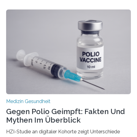
Betroffenen können mit heutigen Methoden geheilt
werden. Viele müssen jedoch mit schweren
Langzeitfolgen der aggressiven Therapien leben.
Dringend benötigt werden zielgerichtete Therapien, die
nur Tumorschwachstellen angreifen und normales
Gewebe verschonen. Forschende um Daniel Merk vom
Hertie-Institut für klinische Hirnforschung am
Universitätsklinikum Tübingen haben eine solche
Schwachstelle im Erbgut einer Untergruppe des
Medulloblastoms gefunden. Die Wilhelm Sander-
Stiftung unterstützte das Projekt…
Medizin Gesundheit
Gegen Polio Geimpft: Fakten Und
Mythen Im Überblick
HZI-Studie an digitaler Kohorte zeigt Unterschiede