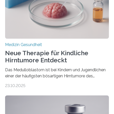
hypertrophe Kardiomyopathie (HCM) ist die häufigste
erblich bedingte Herzerkrankung. Sie führt dazu, dass
sich die linke Herzkammer verdickt, der Herzmuskel zu
stark kontrahiert…
Medizin Gesundheit
Neue Therapie für Kindliche
Hirntumore Entdeckt
Das Medulloblastom ist bei Kindern und Jugendlichen
einer der häufigsten bösartigen Hirntumore des
Zentralen Nervensystems. Etwa 70 bis 80 Prozent der
23.10.2025
Betroffenen können mit heutigen Methoden geheilt
werden. Viele müssen jedoch mit schweren
Langzeitfolgen der aggressiven Therapien leben.
Dringend benötigt werden zielgerichtete Therapien, die
nur Tumorschwachstellen angreifen und normales