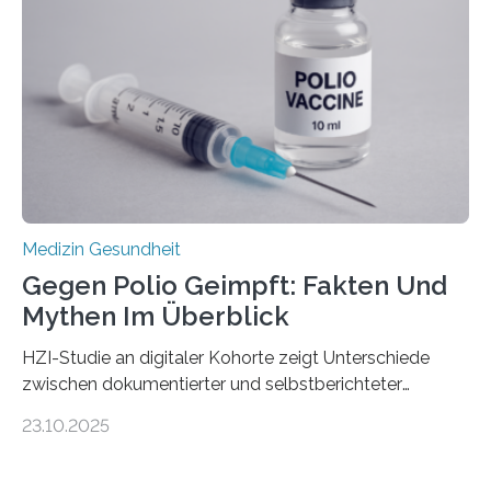
Gewebe verschonen. Forschende um Daniel Merk vom
Hertie-Institut für klinische Hirnforschung am
Universitätsklinikum Tübingen haben eine solche
Schwachstelle im Erbgut einer Untergruppe des
Medulloblastoms gefunden. Die Wilhelm Sander-
Stiftung unterstützte das Projekt…
Medizin Gesundheit
Gegen Polio Geimpft: Fakten Und
Mythen Im Überblick
HZI-Studie an digitaler Kohorte zeigt Unterschiede
zwischen dokumentierter und selbstberichteter
Polioimpfquote Die Poliomyelitis, auch bekannt als
23.10.2025
Kinderlähmung, ist eine ansteckende Krankheit, die
durch das Poliovirus verursacht wird. Durch die
Entwicklung wirksamer Impfstoffe konnte das