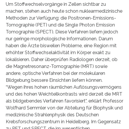
Um Stoffwechselvorgänge in Zellen sichtbar zu
machen, stehen auch heute schon nuklearmedizinische
Methoden zur Verfügung: die Positronen-Emissions-
Tomographie (PET) und die Single Photon Emission
Tomographie (SPECT). Diese Verfahren liefern jedoch
nur geringe morphologische Informationen. Darum
haben die Ärzte bisweilen Probleme, eine Region mit
erhöhter Stoffwechselaktivität im Körper exakt zu
lokalisieren. Daher überprüfen Radiologen derzeit, ob
die Magnetresonanz-Tomographie (MRT) sowie
andere, optische Verfahren bei der molekularen
Bildgebung bessere Einsichten liefern können.
“Wegen ihres hohen räumlichen Auflösungsvermögens
und des hohen Weichteilkontrasts wird derzeit die MRT
als bildgebendes Verfahren favorisiert”, erklärt Professor
Wolfhard Semmler von der Abteilung für Biophysik und
medizinische Strahlenphysik des Deutschen
Krebsforschungszentrum in Heidelberg. Im Gegensatz
zu PET und SPECT, die im wesentlichen