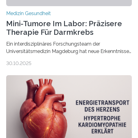
Medizin Gesundheit
Mini-Tumore Im Labor: Präzisere
Therapie Für Darmkrebs
Ein interdisziplinäres Forschungsteam der
Universitätsmedizin Magdeburg hat neue Erkenntnisse
gewonnen, wie Darmkrebs künftig individueller
30.10.2025
behandelt werden kann. In ihrer aktuellen Studie,
veröffentlicht in der Fachzeitschrift Molecular
Oncology, zeigen die Forschenden, dass Mini-Tumore
aus Gewebe von Patientinnen und Patienten –
sogenannte Organoide – genutzt werden können, um
vorab zu prüfen, welche Medikamente am besten
wirken. Dabei wurde ein Eiweiß identifiziert, das künftig
als Biomarker für die Wahl der passenden Therapie
dienen könnte. Darmkrebs zählt weltweit zu den
häufigsten Krebsarten und stellt…