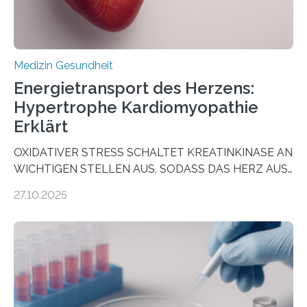
Medizin Gesundheit
Energietransport des Herzens:
Hypertrophe Kardiomyopathie
Erklärt
OXIDATIVER STRESS SCHALTET KREATINKINASE AN
WICHTIGEN STELLEN AUS, SODASS DAS HERZ AUS
DEM ENERGIEGLEICHGEWICHT KOMMTForschende
27.10.2025
aus dem Deutschen Zentrum für Herzinsuffizienz
zeigen in einer internationalen, multizentrischen Studie
im Journal Circulation, warum der Energietransport bei
der Hypertrophen Kardiomyopathie (HCM) versagen
kann und wie sich durch eine Verringerung der
Herzbelastung und des oxidativen Stresses
Rhythmusstörungen reduzieren lassen. Würzburg. Die