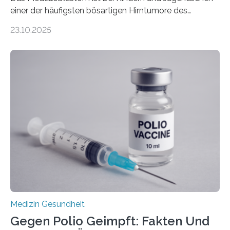
einer der häufigsten bösartigen Hirntumore des
Zentralen Nervensystems. Etwa 70 bis 80 Prozent der
23.10.2025
Betroffenen können mit heutigen Methoden geheilt
werden. Viele müssen jedoch mit schweren
Langzeitfolgen der aggressiven Therapien leben.
Dringend benötigt werden zielgerichtete Therapien, die
nur Tumorschwachstellen angreifen und normales
Gewebe verschonen. Forschende um Daniel Merk vom
Hertie-Institut für klinische Hirnforschung am
Universitätsklinikum Tübingen haben eine solche
Schwachstelle im Erbgut einer Untergruppe des
Medulloblastoms gefunden. Die Wilhelm Sander-
Stiftung unterstützte das Projekt…
Medizin Gesundheit
Gegen Polio Geimpft: Fakten Und