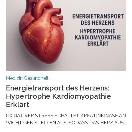
aus Gewebe von Patientinnen und Patienten –
sogenannte Organoide – genutzt werden können, um
vorab zu prüfen, welche Medikamente am besten
wirken. Dabei wurde ein Eiweiß identifiziert, das künftig
als Biomarker für die Wahl der passenden Therapie
dienen könnte. Darmkrebs zählt weltweit zu den
häufigsten Krebsarten und stellt…
Medizin Gesundheit
Energietransport des Herzens:
Hypertrophe Kardiomyopathie
Erklärt
OXIDATIVER STRESS SCHALTET KREATINKINASE AN
WICHTIGEN STELLEN AUS, SODASS DAS HERZ AUS
DEM ENERGIEGLEICHGEWICHT KOMMTForschende