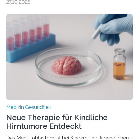
27.10.2025
aus dem Deutschen Zentrum für Herzinsuffizienz
zeigen in einer internationalen, multizentrischen Studie
im Journal Circulation, warum der Energietransport bei
der Hypertrophen Kardiomyopathie (HCM) versagen
kann und wie sich durch eine Verringerung der
Herzbelastung und des oxidativen Stresses
Rhythmusstörungen reduzieren lassen. Würzburg. Die
hypertrophe Kardiomyopathie (HCM) ist die häufigste
erblich bedingte Herzerkrankung. Sie führt dazu, dass
sich die linke Herzkammer verdickt, der Herzmuskel zu
stark kontrahiert…
Medizin Gesundheit
Neue Therapie für Kindliche
Hirntumore Entdeckt
Das Medulloblastom ist bei Kindern und Jugendlichen