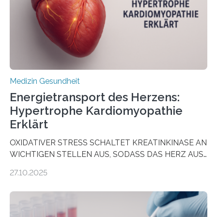
als Biomarker für die Wahl der passenden Therapie
dienen könnte. Darmkrebs zählt weltweit zu den
häufigsten Krebsarten und stellt…
Medizin Gesundheit
Energietransport des Herzens:
Hypertrophe Kardiomyopathie
Erklärt
OXIDATIVER STRESS SCHALTET KREATINKINASE AN
WICHTIGEN STELLEN AUS, SODASS DAS HERZ AUS
DEM ENERGIEGLEICHGEWICHT KOMMTForschende
27.10.2025
aus dem Deutschen Zentrum für Herzinsuffizienz
zeigen in einer internationalen, multizentrischen Studie
im Journal Circulation, warum der Energietransport bei
der Hypertrophen Kardiomyopathie (HCM) versagen