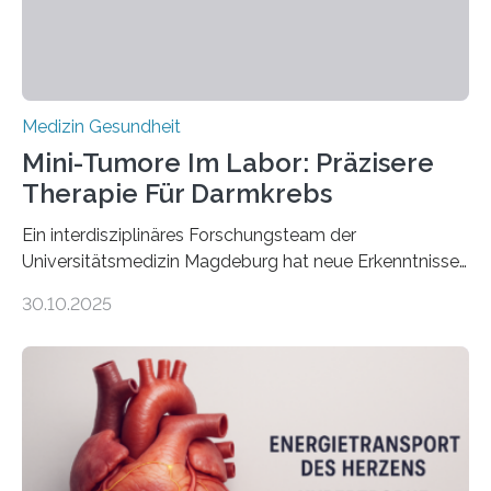
Medizin Gesundheit
Mini-Tumore Im Labor: Präzisere
Therapie Für Darmkrebs
Ein interdisziplinäres Forschungsteam der
Universitätsmedizin Magdeburg hat neue Erkenntnisse
gewonnen, wie Darmkrebs künftig individueller
30.10.2025
behandelt werden kann. In ihrer aktuellen Studie,
veröffentlicht in der Fachzeitschrift Molecular
Oncology, zeigen die Forschenden, dass Mini-Tumore
aus Gewebe von Patientinnen und Patienten –
sogenannte Organoide – genutzt werden können, um
vorab zu prüfen, welche Medikamente am besten
wirken. Dabei wurde ein Eiweiß identifiziert, das künftig