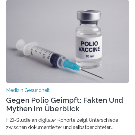
Langzeitfolgen der aggressiven Therapien leben.
Dringend benötigt werden zielgerichtete Therapien, die
nur Tumorschwachstellen angreifen und normales
Gewebe verschonen. Forschende um Daniel Merk vom
Hertie-Institut für klinische Hirnforschung am
Universitätsklinikum Tübingen haben eine solche
Schwachstelle im Erbgut einer Untergruppe des
Medulloblastoms gefunden. Die Wilhelm Sander-
Stiftung unterstützte das Projekt…
Medizin Gesundheit
Gegen Polio Geimpft: Fakten Und
Mythen Im Überblick
HZI-Studie an digitaler Kohorte zeigt Unterschiede
zwischen dokumentierter und selbstberichteter
Polioimpfquote Die Poliomyelitis, auch bekannt als