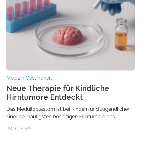
kann und wie sich durch eine Verringerung der
Herzbelastung und des oxidativen Stresses
Rhythmusstörungen reduzieren lassen. Würzburg. Die
hypertrophe Kardiomyopathie (HCM) ist die häufigste
erblich bedingte Herzerkrankung. Sie führt dazu, dass
sich die linke Herzkammer verdickt, der Herzmuskel zu
stark kontrahiert…
Medizin Gesundheit
Neue Therapie für Kindliche
Hirntumore Entdeckt
Das Medulloblastom ist bei Kindern und Jugendlichen
einer der häufigsten bösartigen Hirntumore des
Zentralen Nervensystems. Etwa 70 bis 80 Prozent der
23.10.2025
Betroffenen können mit heutigen Methoden geheilt
werden. Viele müssen jedoch mit schweren