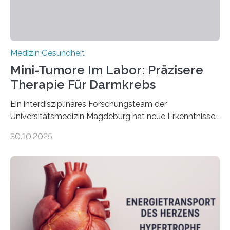
Medizin Gesundheit
Mini-Tumore Im Labor: Präzisere
Therapie Für Darmkrebs
Ein interdisziplinäres Forschungsteam der
Universitätsmedizin Magdeburg hat neue Erkenntnisse
gewonnen, wie Darmkrebs künftig individueller
30.10.2025
behandelt werden kann. In ihrer aktuellen Studie,
veröffentlicht in der Fachzeitschrift Molecular
Oncology, zeigen die Forschenden, dass Mini-Tumore
aus Gewebe von Patientinnen und Patienten –
sogenannte Organoide – genutzt werden können, um
vorab zu prüfen, welche Medikamente am besten
wirken. Dabei wurde ein Eiweiß identifiziert, das künftig
als Biomarker für die Wahl der passenden Therapie