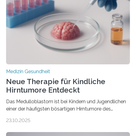
kann und wie sich durch eine Verringerung der
Herzbelastung und des oxidativen Stresses
Rhythmusstörungen reduzieren lassen. Würzburg. Die
hypertrophe Kardiomyopathie (HCM) ist die häufigste
erblich bedingte Herzerkrankung. Sie führt dazu, dass
sich die linke Herzkammer verdickt, der Herzmuskel zu
stark kontrahiert…
Medizin Gesundheit
Neue Therapie für Kindliche
Hirntumore Entdeckt
Das Medulloblastom ist bei Kindern und Jugendlichen
einer der häufigsten bösartigen Hirntumore des
Zentralen Nervensystems. Etwa 70 bis 80 Prozent der
23.10.2025
Betroffenen können mit heutigen Methoden geheilt
werden. Viele müssen jedoch mit schweren