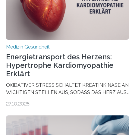
dienen könnte. Darmkrebs zählt weltweit zu den
häufigsten Krebsarten und stellt…
Medizin Gesundheit
Energietransport des Herzens:
Hypertrophe Kardiomyopathie
Erklärt
OXIDATIVER STRESS SCHALTET KREATINKINASE AN
WICHTIGEN STELLEN AUS, SODASS DAS HERZ AUS
DEM ENERGIEGLEICHGEWICHT KOMMTForschende
27.10.2025
aus dem Deutschen Zentrum für Herzinsuffizienz
zeigen in einer internationalen, multizentrischen Studie
im Journal Circulation, warum der Energietransport bei
der Hypertrophen Kardiomyopathie (HCM) versagen