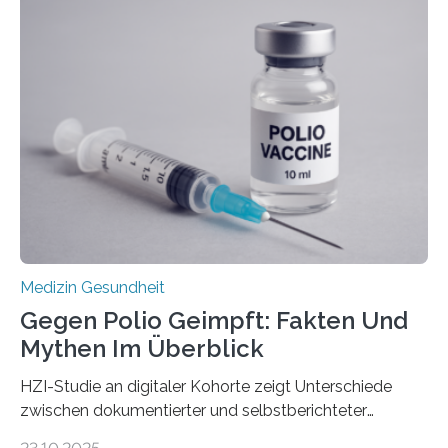
Langzeitfolgen der aggressiven Therapien leben.
Dringend benötigt werden zielgerichtete Therapien, die
nur Tumorschwachstellen angreifen und normales
Gewebe verschonen. Forschende um Daniel Merk vom
Hertie-Institut für klinische Hirnforschung am
Universitätsklinikum Tübingen haben eine solche
Schwachstelle im Erbgut einer Untergruppe des
Medulloblastoms gefunden. Die Wilhelm Sander-
Stiftung unterstützte das Projekt…
Medizin Gesundheit
Gegen Polio Geimpft: Fakten Und
Mythen Im Überblick
HZI-Studie an digitaler Kohorte zeigt Unterschiede
zwischen dokumentierter und selbstberichteter
Polioimpfquote Die Poliomyelitis, auch bekannt als