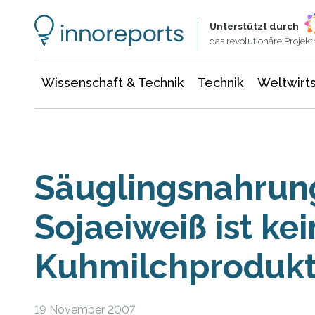
Wissenschaft & Technik
Informationstechnologie
Energie & Elektrotechnik
Unterstützt durch
das revolutionäre Proje
Wissenschaft & Technik
Technik
Weltwirts
Säuglingsnahrun
Sojaeiweiß ist kei
Kuhmilchproduk
19 November 2007