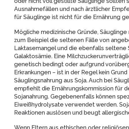
oder nicht voll gestillte Säuglinge sollten
Ausnahmefällen und nach ärztlicher Emp
für Säuglinge ist nicht für die Ernährung 
Mögliche medizinische Gründe, Säuglinge m
zum Beispiel die seltenen Fälle von ang
Laktasemangel und die ebenfalls seltene
Galaktosämie. Eine Milchzuckerunverträgli
genetisch bedingt oder aufgrund vorübe
Erkrankungen – ist in der Regel kein Grund
Säuglingsnahrung aus Soja. Auch bei Säugl
empfiehlt die Ernährungskommission für 
Sojanahrung. Gegebenenfalls können spezi
Eiweißhydrolysate verwendet werden. Soja
Reaktionen auslösen und beugt allergisch
Wenn Eltern aus ethischen oder religiös