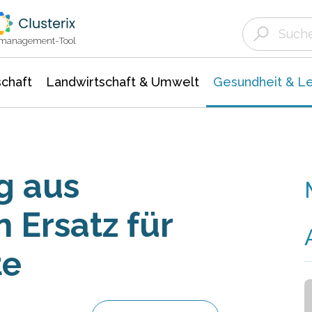
Landwirtschaft & Umwelt
Gesundheit &
Agrar- Forstwissenschaften
Biowissenschafte
Unternehmensmeldungen
Ökologie Umwelt- Naturschutz
ktmanagement-Tool
chaft
Landwirtschaft & Umwelt
Gesundheit & L
g aus
n Ersatz für
te