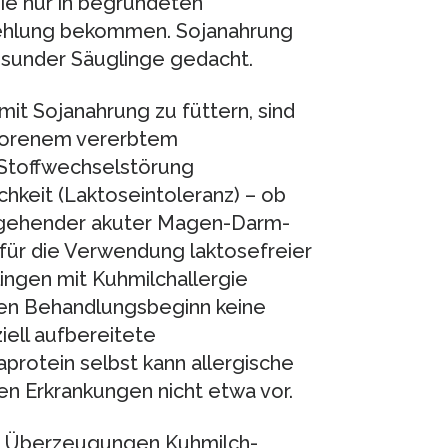
 sie nur in begründeten
fehlung bekommen. Sojanahrung
gesunder Säuglinge gedacht.
it Sojanahrung zu füttern, sind
eborenem vererbtem
 Stoffwechselstörung
chkeit (Laktoseintoleranz) – ob
rgehender akuter Magen-Darm-
 für die Verwendung laktosefreier
ingen mit Kuhmilchallergie
den Behandlungsbeginn keine
ell aufbereitete
protein selbst kann allergische
en Erkrankungen nicht etwa vor.
en Überzeugungen Kuhmilch-