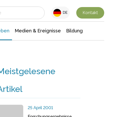
 Leben
Medien & Ereignisse
Interdisziplinäre Forschung
Veranstaltungsnachrichten
n Chemie
Gesellschaftswissenschaften
Kontakt
DE
eben
Medien & Ereignisse
Bildung
Meistgelesene
Artikel
25 April 2001
Forschungsergebnisse