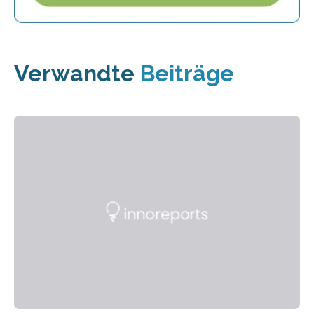
Verwandte
Beiträge