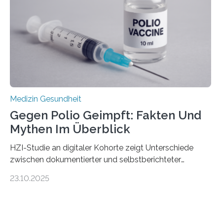
Hertie-Institut für klinische Hirnforschung am
Universitätsklinikum Tübingen haben eine solche
Schwachstelle im Erbgut einer Untergruppe des
Medulloblastoms gefunden. Die Wilhelm Sander-
Stiftung unterstützte das Projekt…
Medizin Gesundheit
Gegen Polio Geimpft: Fakten Und
Mythen Im Überblick
HZI-Studie an digitaler Kohorte zeigt Unterschiede
zwischen dokumentierter und selbstberichteter
Polioimpfquote Die Poliomyelitis, auch bekannt als
23.10.2025
Kinderlähmung, ist eine ansteckende Krankheit, die
durch das Poliovirus verursacht wird. Durch die
Entwicklung wirksamer Impfstoffe konnte das
Poliovirus weit zurückgedrängt werden und war 2024