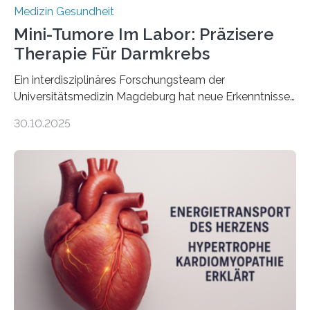
Medizin Gesundheit
Mini-Tumore Im Labor: Präzisere
Therapie Für Darmkrebs
Ein interdisziplinäres Forschungsteam der
Universitätsmedizin Magdeburg hat neue Erkenntnisse
gewonnen, wie Darmkrebs künftig individueller
30.10.2025
behandelt werden kann. In ihrer aktuellen Studie,
veröffentlicht in der Fachzeitschrift Molecular
Oncology, zeigen die Forschenden, dass Mini-Tumore
aus Gewebe von Patientinnen und Patienten –
sogenannte Organoide – genutzt werden können, um
vorab zu prüfen, welche Medikamente am besten
wirken. Dabei wurde ein Eiweiß identifiziert, das künftig
als Biomarker für die Wahl der passenden Therapie
dienen könnte. Darmkrebs zählt weltweit zu den
häufigsten Krebsarten und stellt…