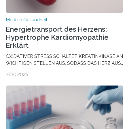
Medizin Gesundheit
Energietransport des Herzens:
Hypertrophe Kardiomyopathie
Erklärt
OXIDATIVER STRESS SCHALTET KREATINKINASE AN
WICHTIGEN STELLEN AUS, SODASS DAS HERZ AUS
DEM ENERGIEGLEICHGEWICHT KOMMTForschende
27.10.2025
aus dem Deutschen Zentrum für Herzinsuffizienz
zeigen in einer internationalen, multizentrischen Studie
im Journal Circulation, warum der Energietransport bei
der Hypertrophen Kardiomyopathie (HCM) versagen
kann und wie sich durch eine Verringerung der
Herzbelastung und des oxidativen Stresses
Rhythmusstörungen reduzieren lassen. Würzburg. Die
hypertrophe Kardiomyopathie (HCM) ist die häufigste