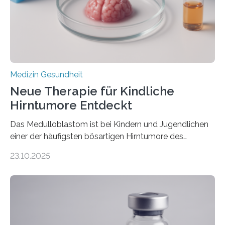
erblich bedingte Herzerkrankung. Sie führt dazu, dass
sich die linke Herzkammer verdickt, der Herzmuskel zu
stark kontrahiert…
Medizin Gesundheit
Neue Therapie für Kindliche
Hirntumore Entdeckt
Das Medulloblastom ist bei Kindern und Jugendlichen
einer der häufigsten bösartigen Hirntumore des
Zentralen Nervensystems. Etwa 70 bis 80 Prozent der
23.10.2025
Betroffenen können mit heutigen Methoden geheilt
werden. Viele müssen jedoch mit schweren
Langzeitfolgen der aggressiven Therapien leben.
Dringend benötigt werden zielgerichtete Therapien, die
nur Tumorschwachstellen angreifen und normales
Gewebe verschonen. Forschende um Daniel Merk vom