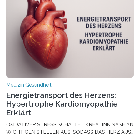
aus Gewebe von Patientinnen und Patienten –
sogenannte Organoide – genutzt werden können, um
vorab zu prüfen, welche Medikamente am besten
wirken. Dabei wurde ein Eiweiß identifiziert, das künftig
als Biomarker für die Wahl der passenden Therapie
dienen könnte. Darmkrebs zählt weltweit zu den
häufigsten Krebsarten und stellt…
Medizin Gesundheit
Energietransport des Herzens:
Hypertrophe Kardiomyopathie
Erklärt
OXIDATIVER STRESS SCHALTET KREATINKINASE AN
WICHTIGEN STELLEN AUS, SODASS DAS HERZ AUS
DEM ENERGIEGLEICHGEWICHT KOMMTForschende