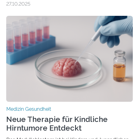
27.10.2025
aus dem Deutschen Zentrum für Herzinsuffizienz
zeigen in einer internationalen, multizentrischen Studie
im Journal Circulation, warum der Energietransport bei
der Hypertrophen Kardiomyopathie (HCM) versagen
kann und wie sich durch eine Verringerung der
Herzbelastung und des oxidativen Stresses
Rhythmusstörungen reduzieren lassen. Würzburg. Die
hypertrophe Kardiomyopathie (HCM) ist die häufigste
erblich bedingte Herzerkrankung. Sie führt dazu, dass
sich die linke Herzkammer verdickt, der Herzmuskel zu
stark kontrahiert…
Medizin Gesundheit
Neue Therapie für Kindliche
Hirntumore Entdeckt