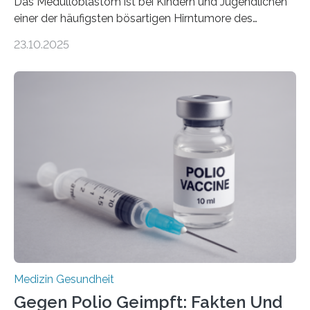
Das Medulloblastom ist bei Kindern und Jugendlichen
einer der häufigsten bösartigen Hirntumore des
Zentralen Nervensystems. Etwa 70 bis 80 Prozent der
23.10.2025
Betroffenen können mit heutigen Methoden geheilt
werden. Viele müssen jedoch mit schweren
Langzeitfolgen der aggressiven Therapien leben.
Dringend benötigt werden zielgerichtete Therapien, die
nur Tumorschwachstellen angreifen und normales
Gewebe verschonen. Forschende um Daniel Merk vom
Hertie-Institut für klinische Hirnforschung am
Universitätsklinikum Tübingen haben eine solche
Schwachstelle im Erbgut einer Untergruppe des
Medulloblastoms gefunden. Die Wilhelm Sander-
Stiftung unterstützte das Projekt…
Medizin Gesundheit
Gegen Polio Geimpft: Fakten Und