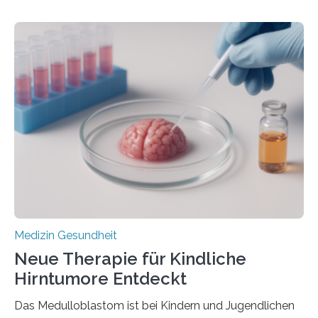
aus dem Deutschen Zentrum für Herzinsuffizienz
zeigen in einer internationalen, multizentrischen Studie
im Journal Circulation, warum der Energietransport bei
der Hypertrophen Kardiomyopathie (HCM) versagen
kann und wie sich durch eine Verringerung der
Herzbelastung und des oxidativen Stresses
Rhythmusstörungen reduzieren lassen. Würzburg. Die
hypertrophe Kardiomyopathie (HCM) ist die häufigste
erblich bedingte Herzerkrankung. Sie führt dazu, dass
sich die linke Herzkammer verdickt, der Herzmuskel zu
stark kontrahiert…
Medizin Gesundheit
Neue Therapie für Kindliche
Hirntumore Entdeckt
Das Medulloblastom ist bei Kindern und Jugendlichen