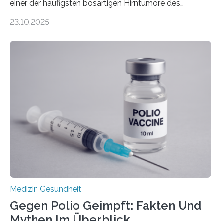
einer der häufigsten bösartigen Hirntumore des
Zentralen Nervensystems. Etwa 70 bis 80 Prozent der
23.10.2025
Betroffenen können mit heutigen Methoden geheilt
werden. Viele müssen jedoch mit schweren
Langzeitfolgen der aggressiven Therapien leben.
Dringend benötigt werden zielgerichtete Therapien, die
nur Tumorschwachstellen angreifen und normales
Gewebe verschonen. Forschende um Daniel Merk vom
Hertie-Institut für klinische Hirnforschung am
Universitätsklinikum Tübingen haben eine solche
Schwachstelle im Erbgut einer Untergruppe des
Medulloblastoms gefunden. Die Wilhelm Sander-
Stiftung unterstützte das Projekt…
Medizin Gesundheit
Gegen Polio Geimpft: Fakten Und
Mythen Im Überblick