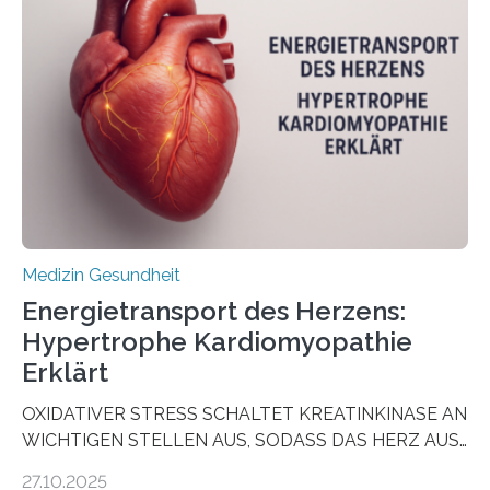
sogenannte Organoide – genutzt werden können, um
vorab zu prüfen, welche Medikamente am besten
wirken. Dabei wurde ein Eiweiß identifiziert, das künftig
als Biomarker für die Wahl der passenden Therapie
dienen könnte. Darmkrebs zählt weltweit zu den
häufigsten Krebsarten und stellt…
Medizin Gesundheit
Energietransport des Herzens:
Hypertrophe Kardiomyopathie
Erklärt
OXIDATIVER STRESS SCHALTET KREATINKINASE AN
WICHTIGEN STELLEN AUS, SODASS DAS HERZ AUS
DEM ENERGIEGLEICHGEWICHT KOMMTForschende
27.10.2025