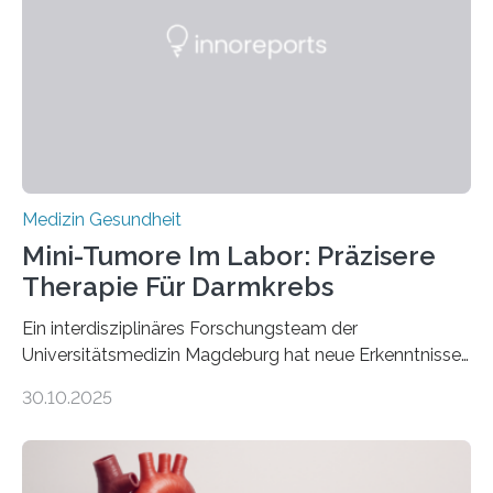
Medizin Gesundheit
Mini-Tumore Im Labor: Präzisere
Therapie Für Darmkrebs
Ein interdisziplinäres Forschungsteam der
Universitätsmedizin Magdeburg hat neue Erkenntnisse
gewonnen, wie Darmkrebs künftig individueller
30.10.2025
behandelt werden kann. In ihrer aktuellen Studie,
veröffentlicht in der Fachzeitschrift Molecular
Oncology, zeigen die Forschenden, dass Mini-Tumore
aus Gewebe von Patientinnen und Patienten –