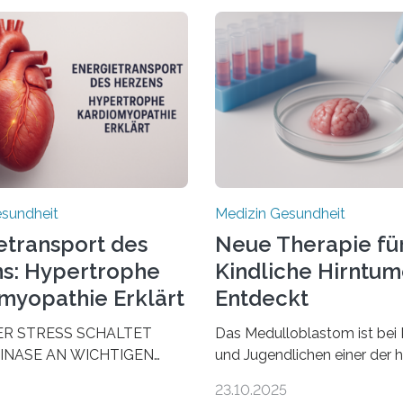
esundheit
Medizin Gesundheit
etransport des
Neue Therapie fü
s: Hypertrophe
Kindliche Hirntu
myopathie Erklärt
Entdeckt
ER STRESS SCHALTET
Das Medulloblastom ist bei 
INASE AN WICHTIGEN
und Jugendlichen einer der 
AUS, SODASS DAS HERZ
bösartigen Hirntumore des 
23.10.2025
 ENERGIEGLEICHGEWICHT
Nervensystems. Etwa 70 bis