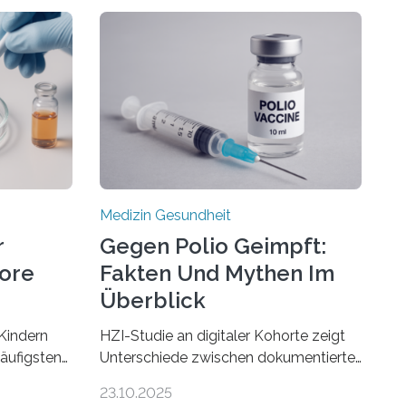
Medizin Gesundheit
r
Gegen Polio Geimpft:
more
Fakten Und Mythen Im
Überblick
Kindern
HZI-Studie an digitaler Kohorte zeigt
häufigsten
Unterschiede zwischen dokumentierter
Zentralen
und selbstberichteter Polioimpfquote
23.10.2025
 80
Die Poliomyelitis, auch bekannt als