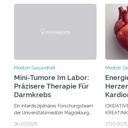
Medizin Gesundheit
Medizin G
Mini-Tumore Im Labor:
Energi
Präzisere Therapie Für
Herzen
Darmkrebs
Kardio
Ein interdisziplinäres Forschungsteam
OXIDATIV
der Universitätsmedizin Magdeburg
KREATINK
hat neue Erkenntnisse gewonnen, wie
STELLEN 
30.10.2025
27.10.2025
Darmkrebs künftig individueller
AUS DEM