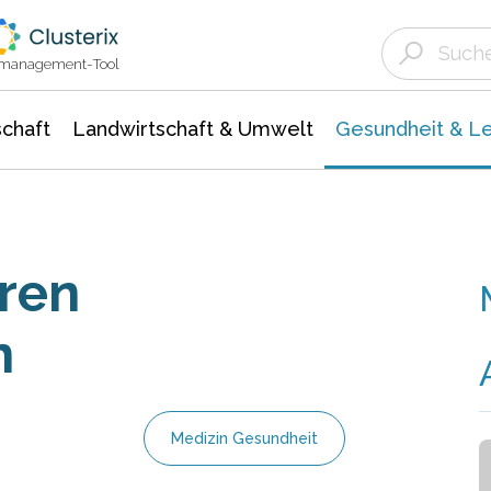
Landwirtschaft & Umwelt
Gesundheit &
Agrar- Forstwissenschaften
Biowissenschafte
Unternehmensmeldungen
Ökologie Umwelt- Naturschutz
ktmanagement-Tool
chaft
Landwirtschaft & Umwelt
Gesundheit & L
eren
n
Medizin Gesundheit