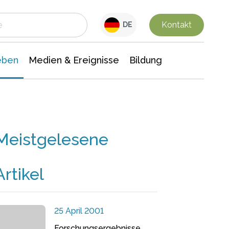
 Leben
Medien & Ereignisse
Interdisziplinäre Forschung
Veranstaltungsnachrichten
n Chemie
Gesellschaftswissenschaften
Kontakt
DE
eben
Medien & Ereignisse
Bildung
Meistgelesene
Artikel
25 April 2001
Forschungsergebnisse