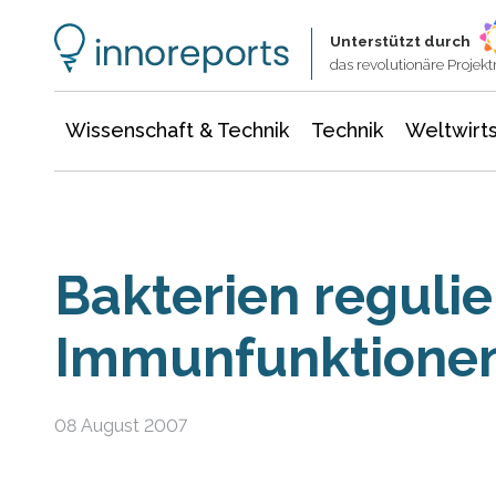
Wissenschaft & Technik
Informationstechnologie
Energie & Elektrotechnik
Unterstützt durch
das revolutionäre Proje
Wissenschaft & Technik
Technik
Weltwirts
Bakterien reguli
Immunfunktione
08 August 2007