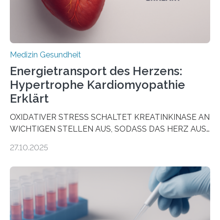
Medizin Gesundheit
Energietransport des Herzens:
Hypertrophe Kardiomyopathie
Erklärt
OXIDATIVER STRESS SCHALTET KREATINKINASE AN
WICHTIGEN STELLEN AUS, SODASS DAS HERZ AUS
DEM ENERGIEGLEICHGEWICHT KOMMTForschende
27.10.2025
aus dem Deutschen Zentrum für Herzinsuffizienz
zeigen in einer internationalen, multizentrischen Studie
im Journal Circulation, warum der Energietransport bei
der Hypertrophen Kardiomyopathie (HCM) versagen
kann und wie sich durch eine Verringerung der
Herzbelastung und des oxidativen Stresses