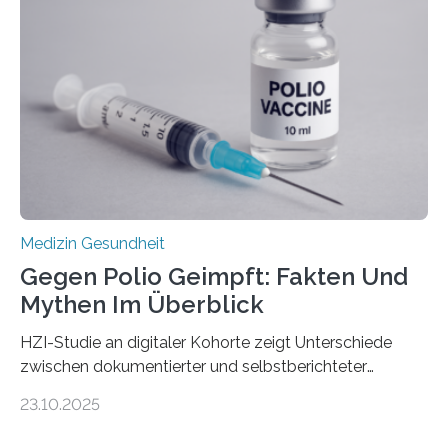
nur Tumorschwachstellen angreifen und normales
Gewebe verschonen. Forschende um Daniel Merk vom
Hertie-Institut für klinische Hirnforschung am
Universitätsklinikum Tübingen haben eine solche
Schwachstelle im Erbgut einer Untergruppe des
Medulloblastoms gefunden. Die Wilhelm Sander-
Stiftung unterstützte das Projekt…
Medizin Gesundheit
Gegen Polio Geimpft: Fakten Und
Mythen Im Überblick
HZI-Studie an digitaler Kohorte zeigt Unterschiede
zwischen dokumentierter und selbstberichteter
Polioimpfquote Die Poliomyelitis, auch bekannt als
23.10.2025
Kinderlähmung, ist eine ansteckende Krankheit, die
durch das Poliovirus verursacht wird. Durch die