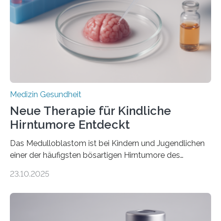
Rhythmusstörungen reduzieren lassen. Würzburg. Die
hypertrophe Kardiomyopathie (HCM) ist die häufigste
erblich bedingte Herzerkrankung. Sie führt dazu, dass
sich die linke Herzkammer verdickt, der Herzmuskel zu
stark kontrahiert…
Medizin Gesundheit
Neue Therapie für Kindliche
Hirntumore Entdeckt
Das Medulloblastom ist bei Kindern und Jugendlichen
einer der häufigsten bösartigen Hirntumore des
Zentralen Nervensystems. Etwa 70 bis 80 Prozent der
23.10.2025
Betroffenen können mit heutigen Methoden geheilt
werden. Viele müssen jedoch mit schweren
Langzeitfolgen der aggressiven Therapien leben.
Dringend benötigt werden zielgerichtete Therapien, die