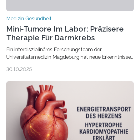
Medizin Gesundheit
Mini-Tumore Im Labor: Präzisere
Therapie Für Darmkrebs
Ein interdisziplinäres Forschungsteam der
Universitätsmedizin Magdeburg hat neue Erkenntnisse
gewonnen, wie Darmkrebs künftig individueller
30.10.2025
behandelt werden kann. In ihrer aktuellen Studie,
veröffentlicht in der Fachzeitschrift Molecular
Oncology, zeigen die Forschenden, dass Mini-Tumore
aus Gewebe von Patientinnen und Patienten –
sogenannte Organoide – genutzt werden können, um
vorab zu prüfen, welche Medikamente am besten
wirken. Dabei wurde ein Eiweiß identifiziert, das künftig
als Biomarker für die Wahl der passenden Therapie
dienen könnte. Darmkrebs zählt weltweit zu den
häufigsten Krebsarten und stellt…