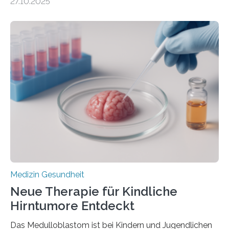
27.10.2025
aus dem Deutschen Zentrum für Herzinsuffizienz
zeigen in einer internationalen, multizentrischen Studie
im Journal Circulation, warum der Energietransport bei
der Hypertrophen Kardiomyopathie (HCM) versagen
kann und wie sich durch eine Verringerung der
Herzbelastung und des oxidativen Stresses
Rhythmusstörungen reduzieren lassen. Würzburg. Die
hypertrophe Kardiomyopathie (HCM) ist die häufigste
erblich bedingte Herzerkrankung. Sie führt dazu, dass
sich die linke Herzkammer verdickt, der Herzmuskel zu
stark kontrahiert…
Medizin Gesundheit
Neue Therapie für Kindliche
Hirntumore Entdeckt
Das Medulloblastom ist bei Kindern und Jugendlichen