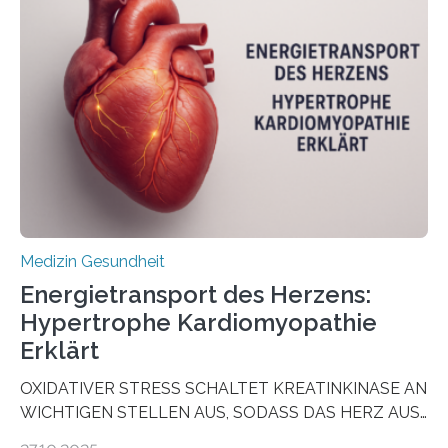
aus Gewebe von Patientinnen und Patienten –
sogenannte Organoide – genutzt werden können, um
vorab zu prüfen, welche Medikamente am besten
wirken. Dabei wurde ein Eiweiß identifiziert, das künftig
als Biomarker für die Wahl der passenden Therapie
dienen könnte. Darmkrebs zählt weltweit zu den
häufigsten Krebsarten und stellt…
Medizin Gesundheit
Energietransport des Herzens:
Hypertrophe Kardiomyopathie
Erklärt
OXIDATIVER STRESS SCHALTET KREATINKINASE AN
WICHTIGEN STELLEN AUS, SODASS DAS HERZ AUS
DEM ENERGIEGLEICHGEWICHT KOMMTForschende