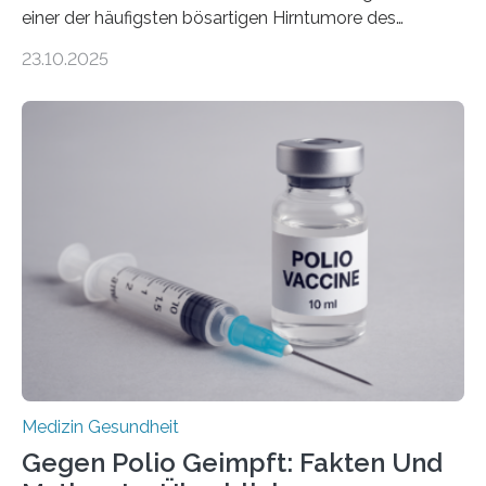
einer der häufigsten bösartigen Hirntumore des
Zentralen Nervensystems. Etwa 70 bis 80 Prozent der
23.10.2025
Betroffenen können mit heutigen Methoden geheilt
werden. Viele müssen jedoch mit schweren
Langzeitfolgen der aggressiven Therapien leben.
Dringend benötigt werden zielgerichtete Therapien, die
nur Tumorschwachstellen angreifen und normales
Gewebe verschonen. Forschende um Daniel Merk vom
Hertie-Institut für klinische Hirnforschung am
Universitätsklinikum Tübingen haben eine solche
Schwachstelle im Erbgut einer Untergruppe des
Medulloblastoms gefunden. Die Wilhelm Sander-
Stiftung unterstützte das Projekt…
Medizin Gesundheit
Gegen Polio Geimpft: Fakten Und