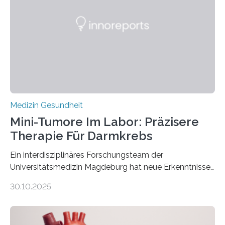
Medizin Gesundheit
Mini-Tumore Im Labor: Präzisere
Therapie Für Darmkrebs
Ein interdisziplinäres Forschungsteam der
Universitätsmedizin Magdeburg hat neue Erkenntnisse
gewonnen, wie Darmkrebs künftig individueller
30.10.2025
behandelt werden kann. In ihrer aktuellen Studie,
veröffentlicht in der Fachzeitschrift Molecular
Oncology, zeigen die Forschenden, dass Mini-Tumore