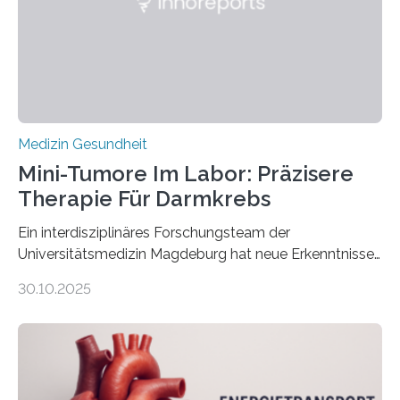
Medizin Gesundheit
Mini-Tumore Im Labor: Präzisere
Therapie Für Darmkrebs
Ein interdisziplinäres Forschungsteam der
Universitätsmedizin Magdeburg hat neue Erkenntnisse
gewonnen, wie Darmkrebs künftig individueller
30.10.2025
behandelt werden kann. In ihrer aktuellen Studie,
veröffentlicht in der Fachzeitschrift Molecular
Oncology, zeigen die Forschenden, dass Mini-Tumore
aus Gewebe von Patientinnen und Patienten –
sogenannte Organoide – genutzt werden können, um