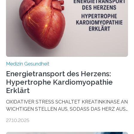
vorab zu prüfen, welche Medikamente am besten
wirken. Dabei wurde ein Eiweiß identifiziert, das künftig
als Biomarker für die Wahl der passenden Therapie
dienen könnte. Darmkrebs zählt weltweit zu den
häufigsten Krebsarten und stellt…
Medizin Gesundheit
Energietransport des Herzens:
Hypertrophe Kardiomyopathie
Erklärt
OXIDATIVER STRESS SCHALTET KREATINKINASE AN
WICHTIGEN STELLEN AUS, SODASS DAS HERZ AUS
DEM ENERGIEGLEICHGEWICHT KOMMTForschende
27.10.2025
aus dem Deutschen Zentrum für Herzinsuffizienz
zeigen in einer internationalen, multizentrischen Studie