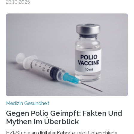
23.10.2025
Betroffenen können mit heutigen Methoden geheilt
werden. Viele müssen jedoch mit schweren
Langzeitfolgen der aggressiven Therapien leben.
Dringend benötigt werden zielgerichtete Therapien, die
nur Tumorschwachstellen angreifen und normales
Gewebe verschonen. Forschende um Daniel Merk vom
Hertie-Institut für klinische Hirnforschung am
Universitätsklinikum Tübingen haben eine solche
Schwachstelle im Erbgut einer Untergruppe des
Medulloblastoms gefunden. Die Wilhelm Sander-
Stiftung unterstützte das Projekt…
Medizin Gesundheit
Gegen Polio Geimpft: Fakten Und
Mythen Im Überblick
HZI-Studie an digitaler Kohorte zeigt Unterschiede