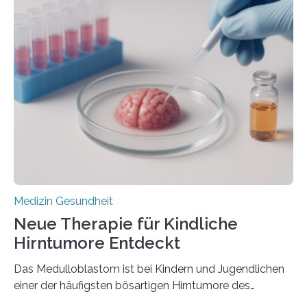
im Journal Circulation, warum der Energietransport bei
der Hypertrophen Kardiomyopathie (HCM) versagen
kann und wie sich durch eine Verringerung der
Herzbelastung und des oxidativen Stresses
Rhythmusstörungen reduzieren lassen. Würzburg. Die
hypertrophe Kardiomyopathie (HCM) ist die häufigste
erblich bedingte Herzerkrankung. Sie führt dazu, dass
sich die linke Herzkammer verdickt, der Herzmuskel zu
stark kontrahiert…
Medizin Gesundheit
Neue Therapie für Kindliche
Hirntumore Entdeckt
Das Medulloblastom ist bei Kindern und Jugendlichen
einer der häufigsten bösartigen Hirntumore des
Zentralen Nervensystems. Etwa 70 bis 80 Prozent der