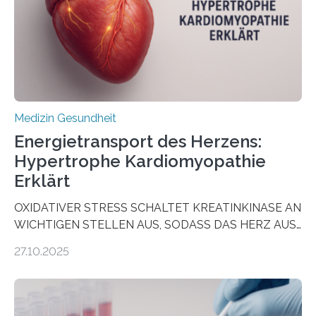
als Biomarker für die Wahl der passenden Therapie
dienen könnte. Darmkrebs zählt weltweit zu den
häufigsten Krebsarten und stellt…
Medizin Gesundheit
Energietransport des Herzens:
Hypertrophe Kardiomyopathie
Erklärt
OXIDATIVER STRESS SCHALTET KREATINKINASE AN
WICHTIGEN STELLEN AUS, SODASS DAS HERZ AUS
DEM ENERGIEGLEICHGEWICHT KOMMTForschende
27.10.2025
aus dem Deutschen Zentrum für Herzinsuffizienz
zeigen in einer internationalen, multizentrischen Studie
im Journal Circulation, warum der Energietransport bei
der Hypertrophen Kardiomyopathie (HCM) versagen