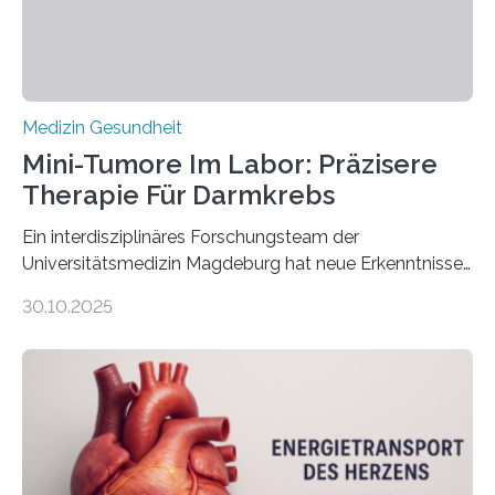
Medizin Gesundheit
Mini-Tumore Im Labor: Präzisere
Therapie Für Darmkrebs
Ein interdisziplinäres Forschungsteam der
Universitätsmedizin Magdeburg hat neue Erkenntnisse
gewonnen, wie Darmkrebs künftig individueller
30.10.2025
behandelt werden kann. In ihrer aktuellen Studie,
veröffentlicht in der Fachzeitschrift Molecular
Oncology, zeigen die Forschenden, dass Mini-Tumore
aus Gewebe von Patientinnen und Patienten –
sogenannte Organoide – genutzt werden können, um
vorab zu prüfen, welche Medikamente am besten
wirken. Dabei wurde ein Eiweiß identifiziert, das künftig