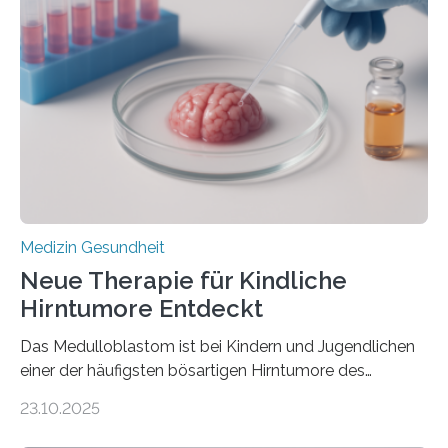
kann und wie sich durch eine Verringerung der
Herzbelastung und des oxidativen Stresses
Rhythmusstörungen reduzieren lassen. Würzburg. Die
hypertrophe Kardiomyopathie (HCM) ist die häufigste
erblich bedingte Herzerkrankung. Sie führt dazu, dass
sich die linke Herzkammer verdickt, der Herzmuskel zu
stark kontrahiert…
Medizin Gesundheit
Neue Therapie für Kindliche
Hirntumore Entdeckt
Das Medulloblastom ist bei Kindern und Jugendlichen
einer der häufigsten bösartigen Hirntumore des
Zentralen Nervensystems. Etwa 70 bis 80 Prozent der
23.10.2025
Betroffenen können mit heutigen Methoden geheilt
werden. Viele müssen jedoch mit schweren