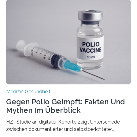
Langzeitfolgen der aggressiven Therapien leben.
Dringend benötigt werden zielgerichtete Therapien, die
nur Tumorschwachstellen angreifen und normales
Gewebe verschonen. Forschende um Daniel Merk vom
Hertie-Institut für klinische Hirnforschung am
Universitätsklinikum Tübingen haben eine solche
Schwachstelle im Erbgut einer Untergruppe des
Medulloblastoms gefunden. Die Wilhelm Sander-
Stiftung unterstützte das Projekt…
Medizin Gesundheit
Gegen Polio Geimpft: Fakten Und
Mythen Im Überblick
HZI-Studie an digitaler Kohorte zeigt Unterschiede
zwischen dokumentierter und selbstberichteter
Polioimpfquote Die Poliomyelitis, auch bekannt als