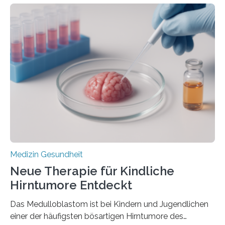
zeigen in einer internationalen, multizentrischen Studie
im Journal Circulation, warum der Energietransport bei
der Hypertrophen Kardiomyopathie (HCM) versagen
kann und wie sich durch eine Verringerung der
Herzbelastung und des oxidativen Stresses
Rhythmusstörungen reduzieren lassen. Würzburg. Die
hypertrophe Kardiomyopathie (HCM) ist die häufigste
erblich bedingte Herzerkrankung. Sie führt dazu, dass
sich die linke Herzkammer verdickt, der Herzmuskel zu
stark kontrahiert…
Medizin Gesundheit
Neue Therapie für Kindliche
Hirntumore Entdeckt
Das Medulloblastom ist bei Kindern und Jugendlichen
einer der häufigsten bösartigen Hirntumore des