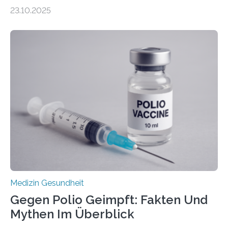
Zentralen Nervensystems. Etwa 70 bis 80 Prozent der
23.10.2025
Betroffenen können mit heutigen Methoden geheilt
werden. Viele müssen jedoch mit schweren
Langzeitfolgen der aggressiven Therapien leben.
Dringend benötigt werden zielgerichtete Therapien, die
nur Tumorschwachstellen angreifen und normales
Gewebe verschonen. Forschende um Daniel Merk vom
Hertie-Institut für klinische Hirnforschung am
Universitätsklinikum Tübingen haben eine solche
Schwachstelle im Erbgut einer Untergruppe des
Medulloblastoms gefunden. Die Wilhelm Sander-
Stiftung unterstützte das Projekt…
Medizin Gesundheit
Gegen Polio Geimpft: Fakten Und
Mythen Im Überblick