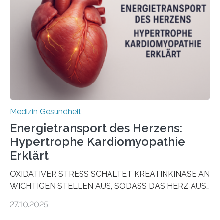
vorab zu prüfen, welche Medikamente am besten
wirken. Dabei wurde ein Eiweiß identifiziert, das künftig
als Biomarker für die Wahl der passenden Therapie
dienen könnte. Darmkrebs zählt weltweit zu den
häufigsten Krebsarten und stellt…
Medizin Gesundheit
Energietransport des Herzens:
Hypertrophe Kardiomyopathie
Erklärt
OXIDATIVER STRESS SCHALTET KREATINKINASE AN
WICHTIGEN STELLEN AUS, SODASS DAS HERZ AUS
DEM ENERGIEGLEICHGEWICHT KOMMTForschende
27.10.2025
aus dem Deutschen Zentrum für Herzinsuffizienz