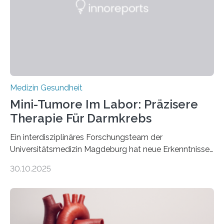
Medizin Gesundheit
Mini-Tumore Im Labor: Präzisere
Therapie Für Darmkrebs
Ein interdisziplinäres Forschungsteam der
Universitätsmedizin Magdeburg hat neue Erkenntnisse
gewonnen, wie Darmkrebs künftig individueller
30.10.2025
behandelt werden kann. In ihrer aktuellen Studie,
veröffentlicht in der Fachzeitschrift Molecular
Oncology, zeigen die Forschenden, dass Mini-Tumore
aus Gewebe von Patientinnen und Patienten –
sogenannte Organoide – genutzt werden können, um